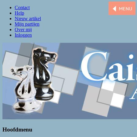
Contact
Help
Nieuw artikel
Mijn partijen
Over mij
Inloggen
Caissa Amsterdam
De levendigste schaakclub van Amsterdam
Hoofdmenu