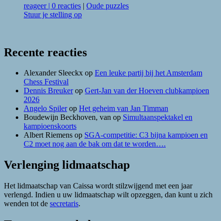
reageer
|
0 reacties
|
Oude puzzles
Stuur je stelling op
Recente reacties
Alexander Sleeckx
op
Een leuke partij bij het Amsterdam
Chess Festival
Dennis Breuker
op
Gert-Jan van der Hoeven clubkampioen
2026
Angelo Spiler
op
Het geheim van Jan Timman
Boudewijn Beckhoven, van
op
Simultaanspektakel en
kampioenskoorts
Albert Riemens
op
SGA-competitie: C3 bijna kampioen en
C2 moet nog aan de bak om dat te worden….
Verlenging lidmaatschap
Het lidmaatschap van Caissa wordt stilzwijgend met een jaar
verlengd. Indien u uw lidmaatschap wilt opzeggen, dan kunt u zich
wenden tot de
secretaris
.