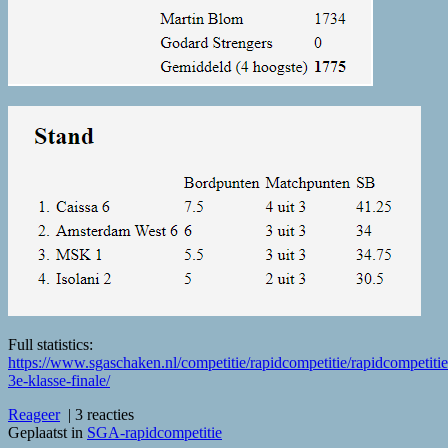
Full statistics:
https://www.sgaschaken.nl/competitie/rapidcompetitie/rapidcompetitie
3e-klasse-finale/
Reageer
|
3 reacties
Geplaatst in
SGA-rapidcompetitie