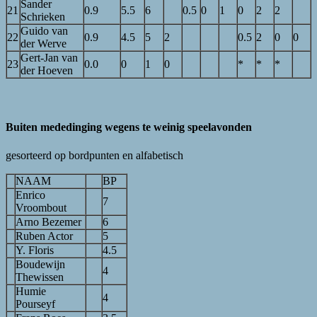
Sander
21
0.9
5.5
6
0.5
0
1
0
2
2
Schrieken
Guido van
22
0.9
4.5
5
2
0.5
2
0
0
der Werve
Gert-Jan van
23
0.0
0
1
0
*
*
*
der Hoeven
Buiten mededinging wegens te weinig speelavonden
gesorteerd op bordpunten en alfabetisch
NAAM
BP
Enrico
7
Vroombout
Arno Bezemer
6
Ruben Actor
5
Y. Floris
4.5
Boudewijn
4
Thewissen
Humie
4
Pourseyf