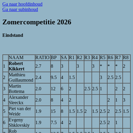
Ga naar hoofdinhoud
Ga naar subinhoud
Zomercompetitie 2026
Eindstand
NAAM
RATIO
BP
SA
R1
R2
R3
R4
R5
R6
R7
R8
Robert
1
2.7
8
3
3
3
*
*
*
2
Kikkert
Matthieu
2
2.4
9.5
4
1.5
3
2.5
2.5
Guillaumond
Martin
3
2.0
12
6
2
2.5
2.5
1
2
2
Bottema
Alexander
4
2.0
8
4
2
2
1
3
Sleeckx
Piet van der
5
1.9
15
8
1.5
1.5
2
1.5
2.5
2
2.5
1.5
Weide
Evgeny
6
1.9
7.5
4
2
2.5
2
1
Shklovskiy
Rob