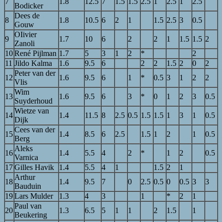
7
1.8
12.5
7
1.5
1.5
2.5
1
2.5
1
2.5
Bodicker
Dees de
8
1.8
10.5
6
2
1
1.5
2.5
3
0.5
Gouw
OIivier
9
1.7
10
6
2
2
1
1.5
1.5
2
Zanoli
10
René Pijlman
1.7
5
3
1
2
*
2
11
Jildo Kalma
1.6
9.5
6
2
2
1.5
2
0
2
Peter van der
12
1.6
9.5
6
1
*
0.5
3
1
2
2
Vlis
Wim
13
1.6
9.5
6
3
*
0
1
2
3
0.5
Suyderhoud
Wietze van
14
1.4
11.5
8
2.5
0.5
1.5
1.5
1
3
1
0.5
Dijk
Cees van der
15
1.4
8.5
6
2.5
1.5
1
2
1
0.5
Berg
Aleks
16
1.4
5.5
4
2
*
1
2
0.5
Varnica
17
Gilles Havik
1.4
5.5
4
1
1.5
2
1
Arthur
18
1.4
9.5
7
0
2.5
0.5
0
0.5
3
3
Bauduin
19
Lars Mulder
1.3
4
3
1
*
2
1
Paul van
20
1.3
6.5
5
1
1
2
1.5
1
Beukering