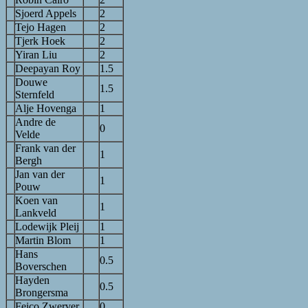
Sjoerd Appels
2
Tejo Hagen
2
Tjerk Hoek
2
Yiran Liu
2
Deepayan Roy
1.5
Douwe
1.5
Sternfeld
Alje Hovenga
1
Andre de
0
Velde
Frank van der
1
Bergh
Jan van der
1
Pouw
Koen van
1
Lankveld
Lodewijk Pleij
1
Martin Blom
1
Hans
0.5
Boverschen
Hayden
0.5
Brongersma
Feico Zwerver
0