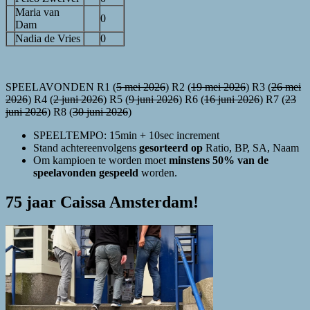
Maria van
0
Dam
Nadia de Vries
0
SPEELAVONDEN R1 (
5 mei 2026
) R2 (
19 mei 2026
) R3 (
26 mei
2026
) R4 (
2 juni 2026
) R5 (
9 juni 2026
) R6 (
16 juni 2026
) R7 (
23
juni 2026
) R8 (
30 juni 2026
)
SPEELTEMPO: 15min + 10sec increment
Stand achtereenvolgens
gesorteerd op
Ratio, BP, SA, Naam
Om kampioen te worden moet
minstens 50% van de
speelavonden gespeeld
worden.
75 jaar Caissa Amsterdam!