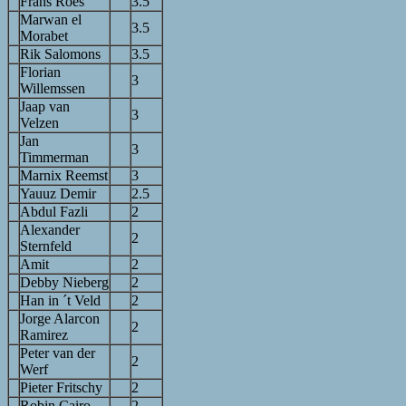
Frans Roes
3.5
Marwan el
3.5
Morabet
Rik Salomons
3.5
Florian
3
Willemssen
Jaap van
3
Velzen
Jan
3
Timmerman
Marnix Reemst
3
Yauuz Demir
2.5
Abdul Fazli
2
Alexander
2
Sternfeld
Amit
2
Debby Nieberg
2
Han in ´t Veld
2
Jorge Alarcon
2
Ramirez
Peter van der
2
Werf
Pieter Fritschy
2
Robin Cairo
2