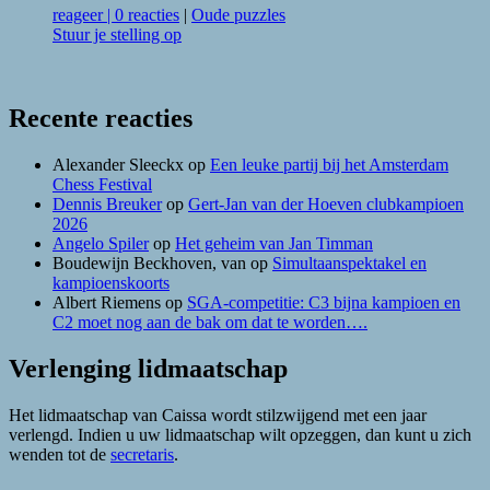
reageer
|
0 reacties
|
Oude puzzles
Stuur je stelling op
Recente reacties
Alexander Sleeckx
op
Een leuke partij bij het Amsterdam
Chess Festival
Dennis Breuker
op
Gert-Jan van der Hoeven clubkampioen
2026
Angelo Spiler
op
Het geheim van Jan Timman
Boudewijn Beckhoven, van
op
Simultaanspektakel en
kampioenskoorts
Albert Riemens
op
SGA-competitie: C3 bijna kampioen en
C2 moet nog aan de bak om dat te worden….
Verlenging lidmaatschap
Het lidmaatschap van Caissa wordt stilzwijgend met een jaar
verlengd. Indien u uw lidmaatschap wilt opzeggen, dan kunt u zich
wenden tot de
secretaris
.