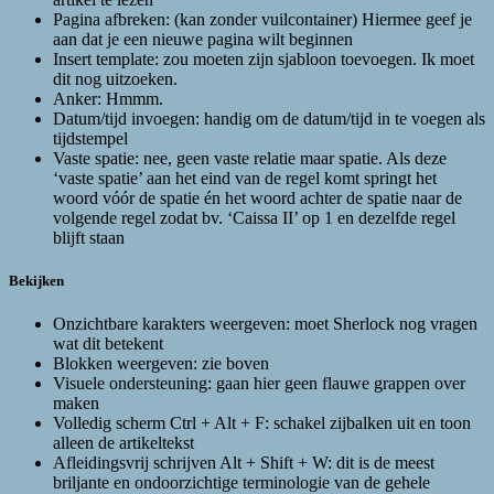
Pagina afbreken: (kan zonder vuilcontainer) Hiermee geef je
aan dat je een nieuwe pagina wilt beginnen
Insert template: zou moeten zijn sjabloon toevoegen. Ik moet
dit nog uitzoeken.
Anker: Hmmm.
Datum/tijd invoegen: handig om de datum/tijd in te voegen als
tijdstempel
Vaste spatie: nee, geen vaste relatie maar spatie. Als deze
‘vaste spatie’ aan het eind van de regel komt springt het
woord vóór de spatie én het woord achter de spatie naar de
volgende regel zodat bv. ‘Caissa II’ op 1 en dezelfde regel
blijft staan
Bekijken
Onzichtbare karakters weergeven: moet Sherlock nog vragen
wat dit betekent
Blokken weergeven: zie boven
Visuele ondersteuning: gaan hier geen flauwe grappen over
maken
Volledig scherm Ctrl + Alt + F: schakel zijbalken uit en toon
alleen de artikeltekst
Afleidingsvrij schrijven Alt + Shift + W: dit is de meest
briljante en ondoorzichtige terminologie van de gehele