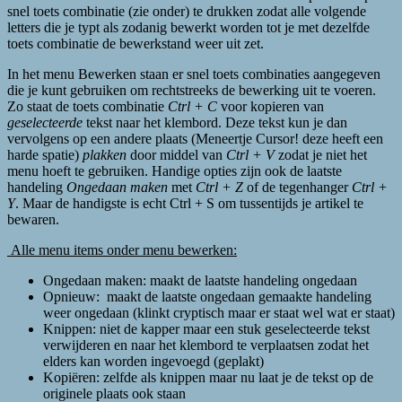
snel toets combinatie (zie onder) te drukken zodat alle volgende
letters die je typt als zodanig bewerkt worden tot je met dezelfde
toets combinatie de bewerkstand weer uit zet.
In het menu Bewerken staan er snel toets combinaties aangegeven
die je kunt gebruiken om rechtstreeks de bewerking uit te voeren.
Zo staat de toets combinatie
Ctrl + C
voor kopieren van
geselecteerde
tekst naar het klembord. Deze tekst kun je dan
vervolgens op een andere plaats (Meneertje Cursor! deze heeft een
harde spatie)
plakken
door middel van
Ctrl + V
zodat je niet het
menu hoeft te gebruiken. Handige opties zijn ook de laatste
handeling
Ongedaan maken
met
Ctrl + Z
of de tegenhanger
Ctrl +
Y
. Maar de handigste is echt Ctrl + S om tussentijds je artikel te
bewaren.
Alle menu items onder menu bewerken:
Ongedaan maken: maakt de laatste handeling ongedaan
Opnieuw: maakt de laatste ongedaan gemaakte handeling
weer ongedaan (klinkt cryptisch maar er staat wel wat er staat)
Knippen: niet de kapper maar een stuk geselecteerde tekst
verwijderen en naar het klembord te verplaatsen zodat het
elders kan worden ingevoegd (geplakt)
Kopiëren: zelfde als knippen maar nu laat je de tekst op de
originele plaats ook staan