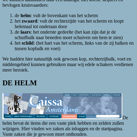
bevlogen kruisvaarders:
de
helm
: vult de bovenkant van het scherm
het
zwaard
: vult de rechterzijde van het scherm en loopt
helemaal tot onderaan door
de
laars
: het onderste gedeelte (het kan zijn dat je de
schuifbalk naar beneden moet schuiven om hem te zien)
het
schild
: (het hart van het scherm, links van de zij balken en
tussen kopbalk en voet)
We hadden hier natuurlijk ook gewoon kop, rechterzijbalk, voet en
middengebied kunnen gebruiken maar wij edele schakers verdienen
meer heroiek.
DE HELM
De
helm bevat de items die een vaste plek hebben en zelden zullen
wijzigen. Hier vinden we zaken als inloggen en de startpagina.
Vaste zaken die je gewoon moet onthouden.