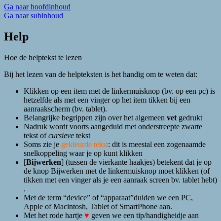
Ga naar hoofdinhoud
Ga naar subinhoud
Help
Hoe de helptekst te lezen
Bij het lezen van de helpteksten is het handig om te weten dat:
Klikken op een item met de linkermuisknop (bv. op een pc) is
hetzelfde als met een vinger op het item tikken bij een
aanraakscherm (bv. tablet).
Belangrijke begrippen zijn over het algemeen
vet
gedrukt
Nadruk wordt voorts aangeduid met
onderstreepte
zwarte
tekst of
cursieve
tekst
Soms zie je
gekleurde tekst
: dit is meestal een zogenaamde
snelkoppeling waar je op kunt klikken
[
Bijwerken
] (tussen de vierkante haakjes) betekent dat je op
de knop Bijwerken met de linkermuisknop moet klikken (of
tikken met een vinger als je een aanraak screen bv. tablet hebt)
.
Met de term “device” of “apparaat”duiden we een PC,
Apple of Macintosh, Tablet of SmartPhone aan.
Met het rode hartje
♥
geven we een tip/handigheidje aan