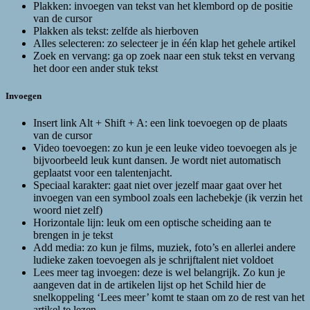
Plakken: invoegen van tekst van het klembord op de positie
van de cursor
Plakken als tekst: zelfde als hierboven
Alles selecteren: zo selecteer je in één klap het gehele artikel
Zoek en vervang: ga op zoek naar een stuk tekst en vervang
het door een ander stuk tekst
Invoegen
Insert link Alt + Shift + A: een link toevoegen op de plaats
van de cursor
Video toevoegen: zo kun je een leuke video toevoegen als je
bijvoorbeeld leuk kunt dansen. Je wordt niet automatisch
geplaatst voor een talentenjacht.
Speciaal karakter: gaat niet over jezelf maar gaat over het
invoegen van een symbool zoals een lachebekje (ik verzin het
woord niet zelf)
Horizontale lijn: leuk om een optische scheiding aan te
brengen in je tekst
Add media: zo kun je films, muziek, foto’s en allerlei andere
ludieke zaken toevoegen als je schrijftalent niet voldoet
Lees meer tag invoegen: deze is wel belangrijk. Zo kun je
aangeven dat in de artikelen lijst op het Schild hier de
snelkoppeling ‘Lees meer’ komt te staan om zo de rest van het
artikel te lezen