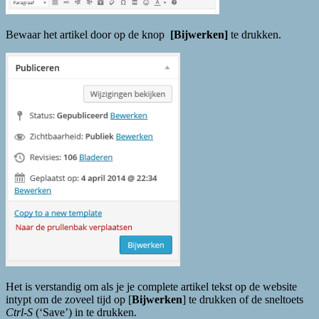
Bewaar het artikel door op de knop
[Bijwerken]
te drukken.
Het is verstandig om als je je complete artikel tekst op de website
intypt om de zoveel tijd op [
Bijwerken
] te drukken of de sneltoets
Ctrl-S
(‘Save’) in te drukken.