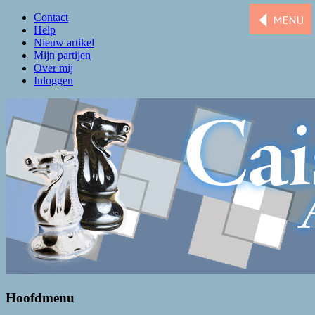
Contact
Help
Nieuw artikel
Mijn partijen
Over mij
Inloggen
Caissa Amsterdam
De levendigste schaakclub van Amsterdam
Hoofdmenu