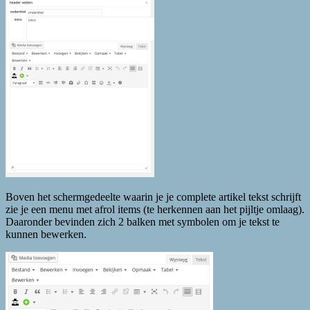
Boven het schermgedeelte waarin je je complete artikel tekst schrijft
zie je een menu met afrol items (te herkennen aan het pijltje omlaag).
Daaronder bevinden zich 2 balken met symbolen om je tekst te
kunnen bewerken.