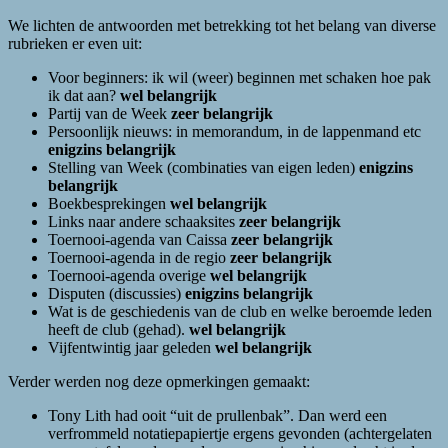
We lichten de antwoorden met betrekking tot het belang van diverse
rubrieken er even uit:
Voor beginners: ik wil (weer) beginnen met schaken hoe pak
ik dat aan?
wel belangrijk
Partij van de Week
zeer belangrijk
Persoonlijk nieuws: in memorandum, in de lappenmand etc
enigzins belangrijk
Stelling van Week (combinaties van eigen leden)
enigzins
belangrijk
Boekbesprekingen
wel belangrijk
Links naar andere schaaksites
zeer belangrijk
Toernooi-agenda van Caissa
zeer belangrijk
Toernooi-agenda in de regio
zeer belangrijk
Toernooi-agenda overige
wel belangrijk
Disputen (discussies)
enigzins belangrijk
Wat is de geschiedenis van de club en welke beroemde leden
heeft de club (gehad).
wel belangrijk
Vijfentwintig jaar geleden
wel belangrijk
Verder werden nog deze opmerkingen gemaakt:
Tony Lith had ooit “uit de prullenbak”. Dan werd een
verfrommeld notatiepapiertje ergens gevonden (achtergelaten