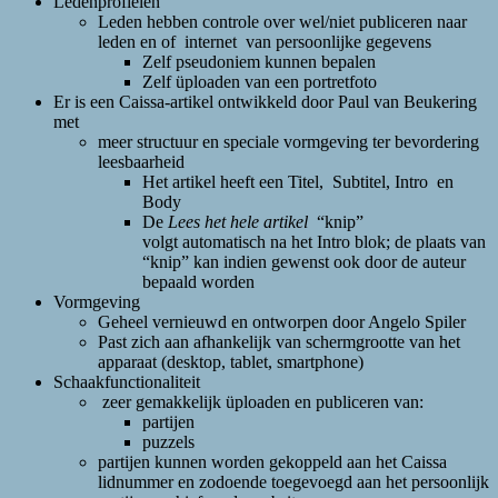
Ledenprofielen
Leden hebben controle over wel/niet publiceren naar
leden en of internet van persoonlijke gegevens
Zelf pseudoniem kunnen bepalen
Zelf üploaden van een portretfoto
Er is een Caissa-artikel ontwikkeld door Paul van Beukering
met
meer structuur en speciale vormgeving ter bevordering
leesbaarheid
Het artikel heeft een Titel, Subtitel, Intro en
Body
De
Lees het hele artikel
“knip”
volgt automatisch na het Intro blok; de plaats van
“knip” kan indien gewenst ook door de auteur
bepaald worden
Vormgeving
Geheel vernieuwd en ontworpen door Angelo Spiler
Past zich aan afhankelijk van schermgrootte van het
apparaat (desktop, tablet, smartphone)
Schaakfunctionaliteit
zeer gemakkelijk üploaden en publiceren van:
partijen
puzzels
partijen kunnen worden gekoppeld aan het Caissa
lidnummer en zodoende toegevoegd aan het persoonlijk