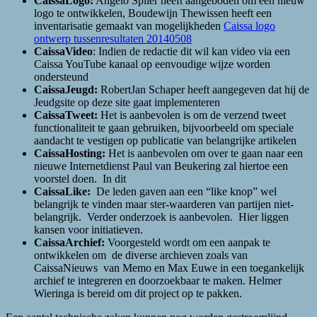
CaissaLogo:
Angelo Spiler heeft aangeboden om een nieuw
logo te ontwikkelen, Boudewijn Thewissen heeft een
inventarisatie gemaakt van mogelijkheden
Caissa logo
ontwerp tussenresultaten 20140508
CaissaVideo
: Indien de redactie dit wil kan video via een
Caissa YouTube kanaal op eenvoudige wijze worden
ondersteund
CaissaJeugd:
RobertJan Schaper heeft aangegeven dat hij de
Jeudgsite op deze site gaat implementeren
CaissaTweet:
Het is aanbevolen is om de verzend tweet
functionaliteit te gaan gebruiken, bijvoorbeeld om speciale
aandacht te vestigen op publicatie van belangrijke artikelen
CaissaHosting:
Het is aanbevolen om over te gaan naar een
nieuwe Internetdienst Paul van Beukering zal hiertoe een
voorstel doen. In dit
CaissaLike:
De leden gaven aan een “like knop” wel
belangrijk te vinden maar ster-waarderen van partijen niet-
belangrijk. Verder onderzoek is aanbevolen. Hier liggen
kansen voor initiatieven.
CaissaArchief:
Voorgesteld wordt om een aanpak te
ontwikkelen om de diverse archieven zoals van
CaissaNieuws van Memo en Max Euwe in een toegankelijk
archief te integreren en doorzoekbaar te maken. Helmer
Wieringa is bereid om dit project op te pakken.