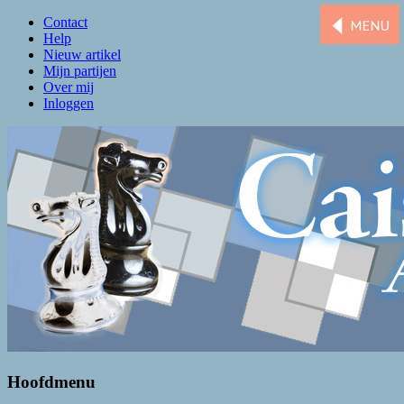
Contact
Help
Nieuw artikel
Mijn partijen
Over mij
Inloggen
Caissa Amsterdam
De levendigste schaakclub van Amsterdam
Hoofdmenu