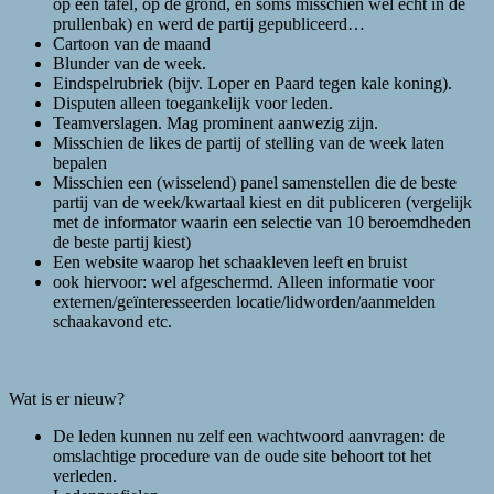
op een tafel, op de grond, en soms misschien wel echt in de
prullenbak) en werd de partij gepubliceerd…
Cartoon van de maand
Blunder van de week.
Eindspelrubriek (bijv. Loper en Paard tegen kale koning).
Disputen alleen toegankelijk voor leden.
Teamverslagen. Mag prominent aanwezig zijn.
Misschien de likes de partij of stelling van de week laten
bepalen
Misschien een (wisselend) panel samenstellen die de beste
partij van de week/kwartaal kiest en dit publiceren (vergelijk
met de informator waarin een selectie van 10 beroemdheden
de beste partij kiest)
Een website waarop het schaakleven leeft en bruist
ook hiervoor: wel afgeschermd. Alleen informatie voor
externen/geïnteresseerden locatie/lidworden/aanmelden
schaakavond etc.
Wat is er nieuw?
De leden kunnen nu zelf een wachtwoord aanvragen: de
omslachtige procedure van de oude site behoort tot het
verleden.