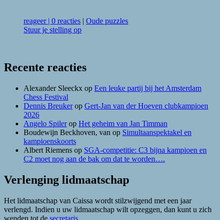
reageer
|
0 reacties
|
Oude puzzles
Stuur je stelling op
Recente reacties
Alexander Sleeckx
op
Een leuke partij bij het Amsterdam
Chess Festival
Dennis Breuker
op
Gert-Jan van der Hoeven clubkampioen
2026
Angelo Spiler
op
Het geheim van Jan Timman
Boudewijn Beckhoven, van
op
Simultaanspektakel en
kampioenskoorts
Albert Riemens
op
SGA-competitie: C3 bijna kampioen en
C2 moet nog aan de bak om dat te worden….
Verlenging lidmaatschap
Het lidmaatschap van Caissa wordt stilzwijgend met een jaar
verlengd. Indien u uw lidmaatschap wilt opzeggen, dan kunt u zich
wenden tot de
secretaris
.