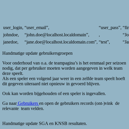
user_login,
“user_email”,
“user_pass”,
“fi
johndoe,
“john.doe@localhost.localdomain”,
,
“Jo
janedoe,
“jane.doe@localhost.localdomain.com”,
“test”,
“Ja
Handmatige update gebruikersgroepen
Voor onderhoud van o.a. de teampagina’s is het eenmaal per seizoen
nodig, dat per gebruiker moeten worden aangegeven in welk team
deze speelt.
Als een speler een volgend jaar weer in een zelfde team speelt hoeft
dit gegeven uiteraard niet opnieuw in gevoerd blijven.
Ook kan worden bijgehouden of een speler is ingevallen.
Ga naar
Gebruikers
en open de gebruikers records (ont-)vink de
relevante team velden.
Handmatige update SGA en KNSB resultaten.