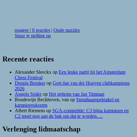
reageer
|
0 reacties
|
Oude puzzles
Stuur je stelling op
Recente reacties
Alexander Sleeckx
op
Een leuke partij bij het Amsterdam
Chess Festival
Dennis Breuker
op
Gert-Jan van der Hoeven clubkampioen
2026
Angelo Spiler
op
Het geheim van Jan Timman
Boudewijn Beckhoven, van
op
Simultaanspektakel en
kampioenskoorts
Albert Riemens
op
SGA-competitie: C3 bijna kampioen en
C2 moet nog aan de bak om dat te worden….
Verlenging lidmaatschap