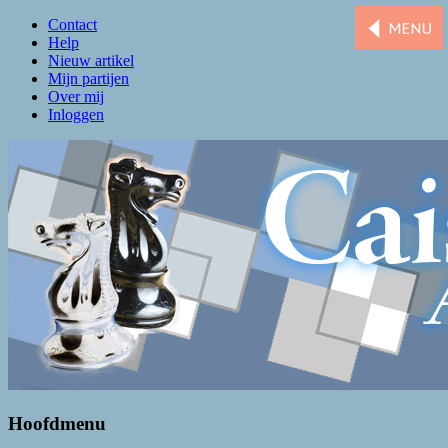
Contact
Help
Nieuw artikel
Mijn partijen
Over mij
Inloggen
Caissa Amsterdam
De levendigste schaakclub van Amsterdam
Hoofdmenu