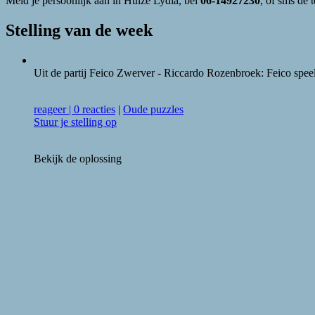
Meld je persoonlijk aan in Huize Lydia, bel
06-14927230
, of sms de 
Stelling van de week
Uit de partij Feico Zwerver - Riccardo Rozenbroek: Feico speel
reageer
|
0 reacties
|
Oude puzzles
Stuur je stelling op
Bekijk de oplossing