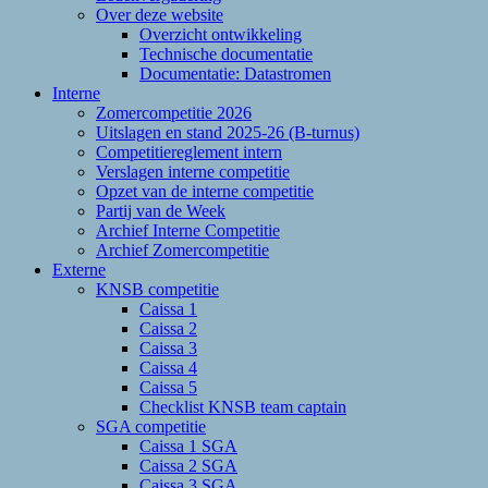
Over deze website
Overzicht ontwikkeling
Technische documentatie
Documentatie: Datastromen
Interne
Zomercompetitie 2026
Uitslagen en stand 2025-26 (B-turnus)
Competitiereglement intern
Verslagen interne competitie
Opzet van de interne competitie
Partij van de Week
Archief Interne Competitie
Archief Zomercompetitie
Externe
KNSB competitie
Caissa 1
Caissa 2
Caissa 3
Caissa 4
Caissa 5
Checklist KNSB team captain
SGA competitie
Caissa 1 SGA
Caissa 2 SGA
Caissa 3 SGA