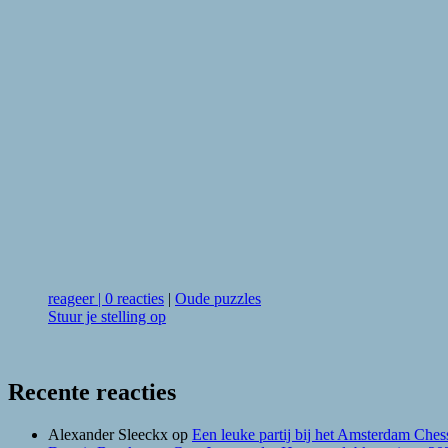
reageer
|
0 reacties
|
Oude puzzles
Stuur je stelling op
Recente reacties
Alexander Sleeckx
op
Een leuke partij bij het Amsterdam Chess