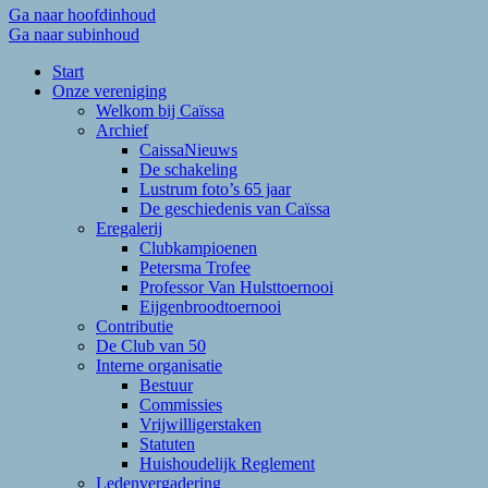
Ga naar hoofdinhoud
Ga naar subinhoud
Start
Onze vereniging
Welkom bij Caïssa
Archief
CaissaNieuws
De schakeling
Lustrum foto’s 65 jaar
De geschiedenis van Caïssa
Eregalerij
Clubkampioenen
Petersma Trofee
Professor Van Hulsttoernooi
Eijgenbroodtoernooi
Contributie
De Club van 50
Interne organisatie
Bestuur
Commissies
Vrijwilligerstaken
Statuten
Huishoudelijk Reglement
Ledenvergadering