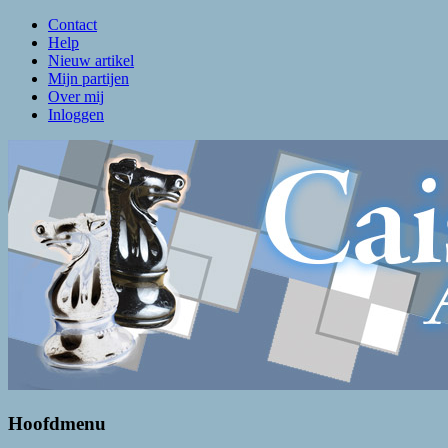
Contact
Help
Nieuw artikel
Mijn partijen
Over mij
Inloggen
Caissa Amsterdam
De levendigste schaakclub van Amsterdam
Hoofdmenu