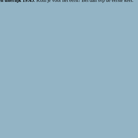
n uiterlijk 19:45
. Kom je voor het eerst? Bel dan svp de eerste keer.