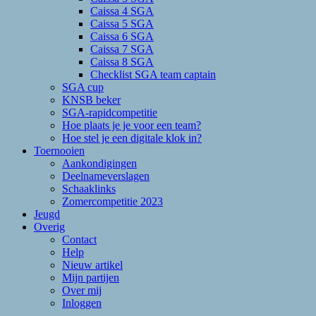
Caissa 4 SGA
Caissa 5 SGA
Caissa 6 SGA
Caissa 7 SGA
Caissa 8 SGA
Checklist SGA team captain
SGA cup
KNSB beker
SGA-rapidcompetitie
Hoe plaats je je voor een team?
Hoe stel je een digitale klok in?
Toernooien
Aankondigingen
Deelnameverslagen
Schaaklinks
Zomercompetitie 2023
Jeugd
Overig
Contact
Help
Nieuw artikel
Mijn partijen
Over mij
Inloggen