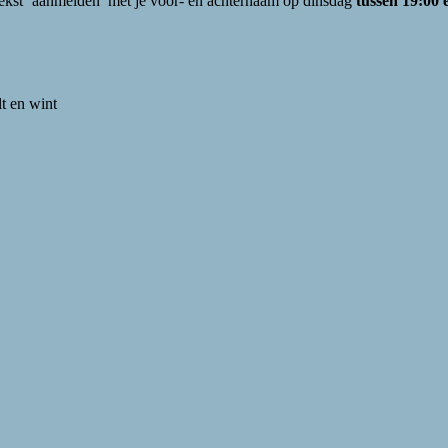
tekst ‘aanmelden’ met je voor- en achternaam op dinsdag
tussen 19:00 e
t en wint