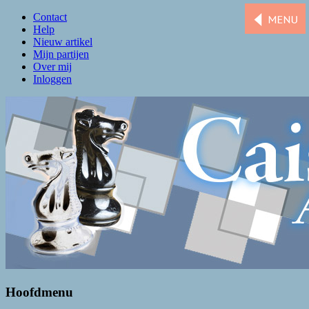
Contact
Help
Nieuw artikel
Mijn partijen
Over mij
Inloggen
Caissa Amsterdam
De levendigste schaakclub van Amsterdam
Hoofdmenu