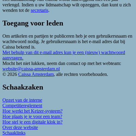
verlengd. Indien u uw lidmaatschap wilt opzeggen, dan kunt u zich
wenden tot de
secretaris
.
Toegang voor leden
Om artikelen en partijen te publiceren heb je een gebruikersnaam en
wachtwoord nodig. Je gebruikersnaam is het e-mail adres dat bij
Caissa bekend is.
Met behulp van dit e-mail adres kun je een (nieuw) wachtwoord
aanvragen.
Mocht het niet lukken, neem dan contact op met het webteam:
website@caissa-amsterdam.nl
© 2026
Caissa Amsterdam
, alle rechten voorbehouden.
Schaakzaken
Opzet van de interne
Competitiereglement
Hoe werkt het Keizer-systeem?
Hoe plaats je je voor een team?
Hoe stel je een digitale klok in?
Over deze website
Schaaklinks