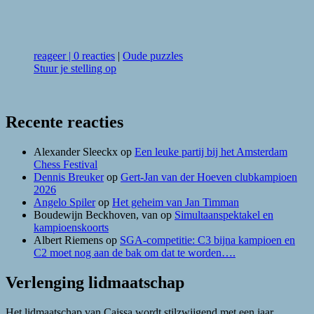
reageer
|
0 reacties
|
Oude puzzles
Stuur je stelling op
Recente reacties
Alexander Sleeckx
op
Een leuke partij bij het Amsterdam
Chess Festival
Dennis Breuker
op
Gert-Jan van der Hoeven clubkampioen
2026
Angelo Spiler
op
Het geheim van Jan Timman
Boudewijn Beckhoven, van
op
Simultaanspektakel en
kampioenskoorts
Albert Riemens
op
SGA-competitie: C3 bijna kampioen en
C2 moet nog aan de bak om dat te worden….
Verlenging lidmaatschap
Het lidmaatschap van Caissa wordt stilzwijgend met een jaar