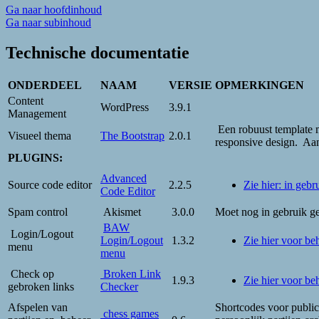
Ga naar hoofdinhoud
Ga naar subinhoud
Technische documentatie
ONDERDEEL
NAAM
VERSIE
OPMERKINGEN
Content
WordPress
3.9.1
Management
Een robuust template 
Visueel thema
The Bootstrap
2.0.1
responsive design. A
PLUGINS:
Advanced
Source code editor
2.2.5
Zie hier: in geb
Code Editor
Spam control
Akismet
3.0.0
Moet nog in gebruik 
BAW
Login/Logout
Login/Logout
1.3.2
Zie hier voor be
menu
menu
Check op
Broken Link
1.9.3
Zie hier voor be
gebroken links
Checker
Afspelen van
Shortcodes voor public
chess games