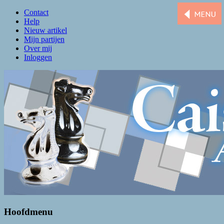
Contact
Help
Nieuw artikel
Mijn partijen
Over mij
Inloggen
Caissa Amsterdam
De levendigste schaakclub van Amsterdam
Hoofdmenu