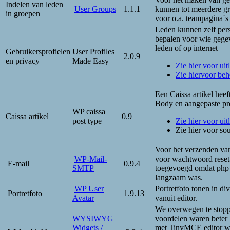
Indelen van leden
User Groups
1.1.1
kunnen tot meerdere g
in groepen
voor o.a. teampagina´s 
Leden kunnen zelf pers
bepalen voor wie gegev
leden of op internet
Gebruikersprofielen
User Profiles
2.0.9
en privacy
Made Easy
Zie hier voor uitl
Zie hiervoor beh
Een Caissa artikel heeft
Body en aangepaste pre
WP caissa
Caissa artikel
0.9
post type
Zie hier voor uitl
Zie hier voor so
Voor het verzenden van
WP-Mail-
voor wachtwoord reset-
E-mail
0.9.4
SMTP
toegevoegd omdat php e
langzaam was.
WP User
Portretfoto tonen in d
Portretfoto
1.9.13
Avatar
vanuit editor.
We overwegen te stopp
WYSIWYG
voordelen waren beter
Widgets /
met TinyMCE editor w