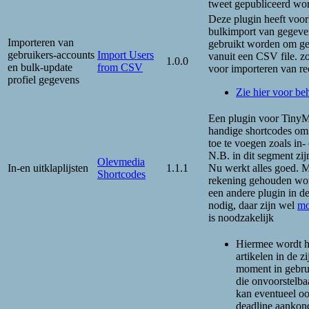
tweet gepubliceerd wo
Deze plugin heeft voor
bulkimport van gegeve
Importeren van
gebruikt worden om geb
gebruikers-accounts
Import Users
vanuit een CSV file. z
1.0.0
en bulk-update
from CSV
voor importeren van re
profiel gegevens
Zie hier voor be
Een plugin voor Tiny
handige shortcodes om 
toe te voegen zoals in- 
N.B. in dit segment zij
Olevmedia
In-en uitklaplijsten
1.1.1
Nu werkt alles goed. M
Shortcodes
rekening gehouden wo
een andere plugin in de
nodig, daar zijn wel
mo
is noodzakelijk
Hiermee wordt h
artikelen in de z
moment in gebru
die onvoorstelba
kan eventueel o
deadline aankon