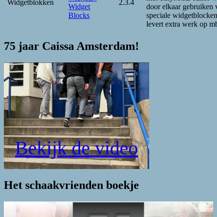
Widgetblokken
2.3.4
Widget
door elkaar gebruiken 
Blocks
speciale widgetblocken
levert extra werk op m
75 jaar Caissa Amsterdam!
Bekijk de video
Het schaakvrienden boekje