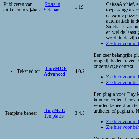
Publiceren van
Posts in
CaissaArchief, e
1.19
artikelen in zij-balk
Sidebar
toepassing: als e
categorie puzzel
automatisch in de
Sidebar is zodan
en wel de laatst
wordt in de zijba
Zie hier voor ui
Een zeer belangrjke pl
mogelijkheden, teveel
onderhavige context.
TinyMCE
Tekst editor
4.0.2
Advanced
Zie hier voor uitl
Zie hier voor beh
Een plugin voor Tiny
kunnen content items m
worden beheerd om te 
TinyMCE
artikelen of pagina’s. 
Template beheer
3.4.3
Templates
Zie hier voor uitl
Zie hier voor be
Voor het maken van ge