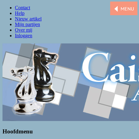
Contact
Help
Nieuw artikel
Mijn partijen
Over mij
Inloggen
Caissa Amsterdam
De levendigste schaakclub van Amsterdam
Hoofdmenu