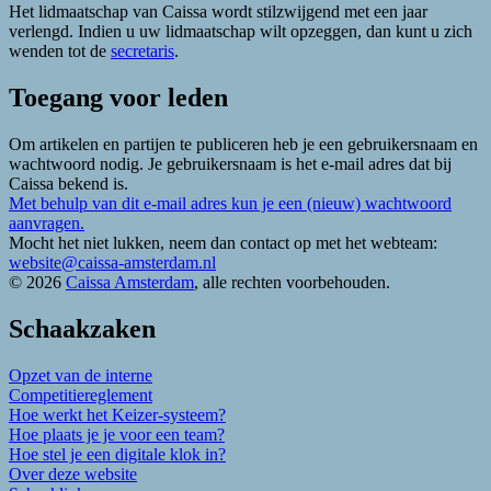
Het lidmaatschap van Caissa wordt stilzwijgend met een jaar
verlengd. Indien u uw lidmaatschap wilt opzeggen, dan kunt u zich
wenden tot de
secretaris
.
Toegang voor leden
Om artikelen en partijen te publiceren heb je een gebruikersnaam en
wachtwoord nodig. Je gebruikersnaam is het e-mail adres dat bij
Caissa bekend is.
Met behulp van dit e-mail adres kun je een (nieuw) wachtwoord
aanvragen.
Mocht het niet lukken, neem dan contact op met het webteam:
website@caissa-amsterdam.nl
© 2026
Caissa Amsterdam
, alle rechten voorbehouden.
Schaakzaken
Opzet van de interne
Competitiereglement
Hoe werkt het Keizer-systeem?
Hoe plaats je je voor een team?
Hoe stel je een digitale klok in?
Over deze website