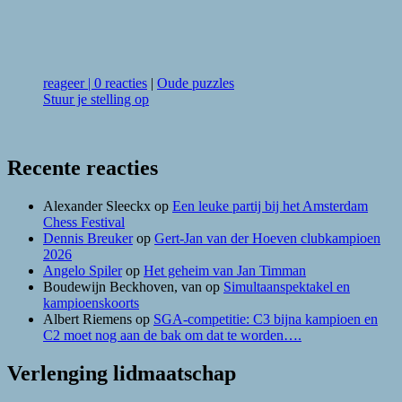
reageer
|
0 reacties
|
Oude puzzles
Stuur je stelling op
Recente reacties
Alexander Sleeckx
op
Een leuke partij bij het Amsterdam
Chess Festival
Dennis Breuker
op
Gert-Jan van der Hoeven clubkampioen
2026
Angelo Spiler
op
Het geheim van Jan Timman
Boudewijn Beckhoven, van
op
Simultaanspektakel en
kampioenskoorts
Albert Riemens
op
SGA-competitie: C3 bijna kampioen en
C2 moet nog aan de bak om dat te worden….
Verlenging lidmaatschap