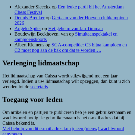
Alexander Sleeckx
op
Een leuke partij bij het Amsterdam
Chess Festival
Dennis Breuker
op
Gert-Jan van der Hoeven clubkampioen
2026
Angelo Spiler
op
Het geheim van Jan Timman
Boudewijn Beckhoven, van
op
Simultaanspektakel en
kampioenskoorts
Albert Riemens
op
SGA-competitie: C3 bijna kampioen en
C2 moet nog aan de bak om dat te worden….
Verlenging lidmaatschap
Het lidmaatschap van Caissa wordt stilzwijgend met een jaar
verlengd. Indien u uw lidmaatschap wilt opzeggen, dan kunt u zich
wenden tot de
secretaris
.
Toegang voor leden
Om artikelen en partijen te publiceren heb je een gebruikersnaam en
wachtwoord nodig. Je gebruikersnaam is het e-mail adres dat bij
Caissa bekend is.
Met behulp van dit e-mail adres kun je een (nieuw) wachtwoord
aanvragen.