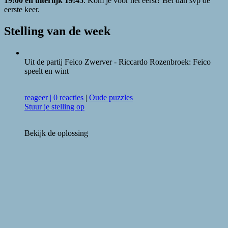
19:00 en uiterlijk 19:45
. Kom je voor het eerst? Bel dan svp de
eerste keer.
Stelling van de week
Uit de partij Feico Zwerver - Riccardo Rozenbroek: Feico
speelt en wint
reageer
|
0 reacties
|
Oude puzzles
Stuur je stelling op
Bekijk de oplossing