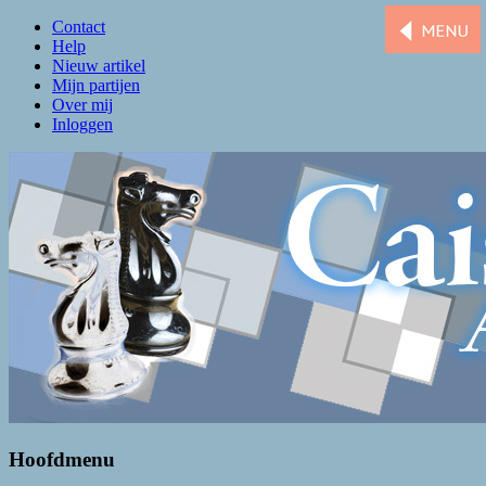
Contact
Help
Nieuw artikel
Mijn partijen
Over mij
Inloggen
Caissa Amsterdam
De levendigste schaakclub van Amsterdam
Hoofdmenu