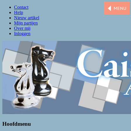
Contact
Help
Nieuw artikel
Mijn partijen
Over mij
Inloggen
Caissa Amsterdam
De levendigste schaakclub van Amsterdam
Hoofdmenu