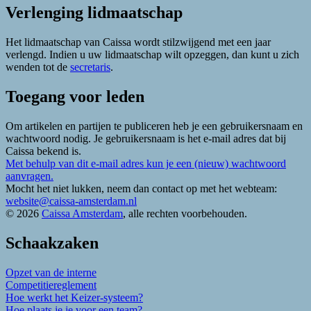
Verlenging lidmaatschap
Het lidmaatschap van Caissa wordt stilzwijgend met een jaar
verlengd. Indien u uw lidmaatschap wilt opzeggen, dan kunt u zich
wenden tot de
secretaris
.
Toegang voor leden
Om artikelen en partijen te publiceren heb je een gebruikersnaam en
wachtwoord nodig. Je gebruikersnaam is het e-mail adres dat bij
Caissa bekend is.
Met behulp van dit e-mail adres kun je een (nieuw) wachtwoord
aanvragen.
Mocht het niet lukken, neem dan contact op met het webteam:
website@caissa-amsterdam.nl
© 2026
Caissa Amsterdam
, alle rechten voorbehouden.
Schaakzaken
Opzet van de interne
Competitiereglement
Hoe werkt het Keizer-systeem?
Hoe plaats je je voor een team?