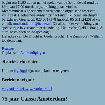
begint om 11.00 uur en na het spelen van de 5e ronde zal rond de
klok van 17.00 uur de prijsuitreiking plaats vinden.
Met maximaal 60 deelnemers verwacht de organisatie weer een
volle zaal. Deelnemers kunnen zich tot uiterlijk 15 mei inschrijven
bij Edward Geerts, tel. 023-5717978 (mobiel: 06-51152420) of via
e-mail:
ruudzandvoort@hetnet.nl
. Dit alles onder vermelding van
speelsterkte in verband met de indeling. Het inschrijfgeld bedraagt 8
euro, te voldoen op de speeldag.’
Het adres van De Krocht is: Grote Krocht 41 te Zandvoort. Wellicht
tot ziens, Jan.
Reageer
Geplaatst in
Aankondigingen
Reactie achterlaten
U moet
ingelogd
zijn, om te kunnen reageren.
Bericht navigatie
volgend artikel
→
←
vorig artikel
75 jaar Caissa Amsterdam!