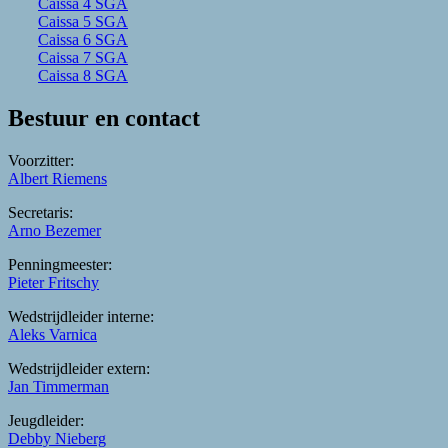
Caissa 4 SGA
Caissa 5 SGA
Caissa 6 SGA
Caissa 7 SGA
Caissa 8 SGA
Bestuur en contact
Voorzitter:
Albert Riemens
Secretaris:
Arno Bezemer
Penningmeester:
Pieter Fritschy
Wedstrijdleider interne:
Aleks Varnica
Wedstrijdleider extern:
Jan Timmerman
Jeugdleider:
Debby Nieberg