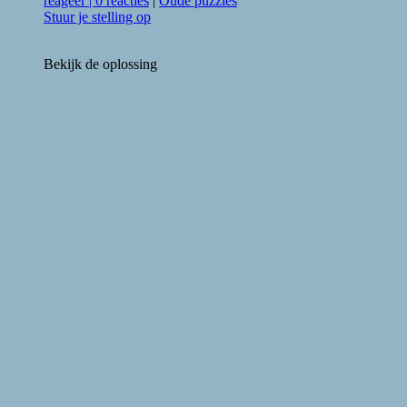
reageer
|
0 reacties
|
Oude puzzles
Stuur je stelling op
Bekijk de oplossing