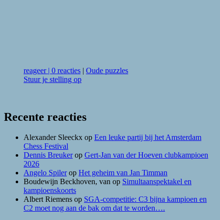
reageer
|
0 reacties
|
Oude puzzles
Stuur je stelling op
Recente reacties
Alexander Sleeckx
op
Een leuke partij bij het Amsterdam
Chess Festival
Dennis Breuker
op
Gert-Jan van der Hoeven clubkampioen
2026
Angelo Spiler
op
Het geheim van Jan Timman
Boudewijn Beckhoven, van
op
Simultaanspektakel en
kampioenskoorts
Albert Riemens
op
SGA-competitie: C3 bijna kampioen en
C2 moet nog aan de bak om dat te worden….