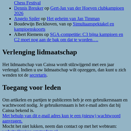
Chess Festival
Dennis Breuker
op
Gert-Jan van der Hoeven clubkampioen
2026
Angelo Spiler
op
Het geheim van Jan Timman
Boudewijn Beckhoven, van
op
Simultaanspektakel en
kampioenskoorts
Albert Riemens
op
SGA-competitie: C3 bijna kampioen en
C2 moet nog aan de bak om dat te worden….
Verlenging lidmaatschap
Het lidmaatschap van Caissa wordt stilzwijgend met een jaar
verlengd. Indien u uw lidmaatschap wilt opzeggen, dan kunt u zich
wenden tot de
secretaris
.
Toegang voor leden
Om artikelen en partijen te publiceren heb je een gebruikersnaam en
wachtwoord nodig. Je gebruikersnaam is het e-mail adres dat bij
Caissa bekend is.
Met behulp van dit e-mail adres kun je een (nieuw) wachtwoord
aanvragen.
Mocht het niet lukken, neem dan contact op met het webteam: