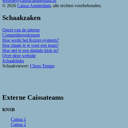
website@caissa-amsterdam.nl
© 2026
Caissa Amsterdam
, alle rechten voorbehouden.
Schaakzaken
Opzet van de interne
Competitiereglement
Hoe werkt het Keizer-systeem?
Hoe plaats je je voor een team?
Hoe stel je een digitale klok in?
Over deze website
Schaaklinks
Schaakviewer:
Chess Tempo
Externe Caissateams
KNSB
Caissa 1
Caissa 2