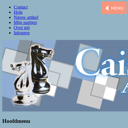
Contact
Help
Nieuw artikel
Mijn partijen
Over mij
Inloggen
Caissa Amsterdam
De levendigste schaakclub van Amsterdam
Hoofdmenu