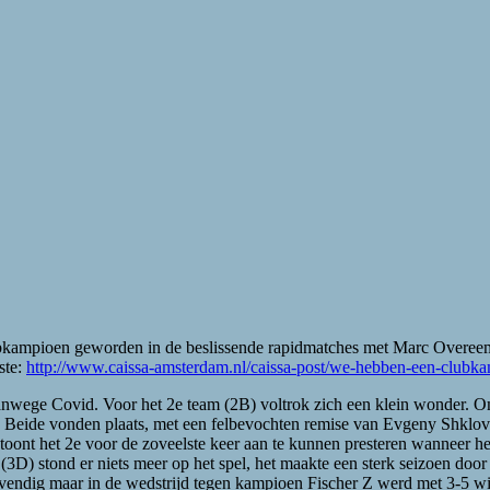
lubkampioen geworden in de beslissende rapidmatches met Marc Overeem
ste:
http://www.caissa-amsterdam.nl/caissa-post/we-hebben-een-clubka
anwege Covid. Voor het 2e team (2B) voltrok zich een klein wonder. 
 Beide vonden plaats, met een felbevochten remise van Evgeny Shklovs
 toont het 2e voor de zoveelste keer aan te kunnen presteren wanneer h
3D) stond er niets meer op het spel, het maakte een sterk seizoen door
vendig maar in de wedstrijd tegen kampioen Fischer Z werd met 3-5 win