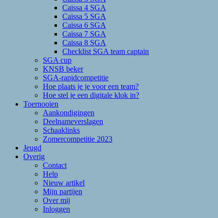
Caissa 4 SGA
Caissa 5 SGA
Caissa 6 SGA
Caissa 7 SGA
Caissa 8 SGA
Checklist SGA team captain
SGA cup
KNSB beker
SGA-rapidcompetitie
Hoe plaats je je voor een team?
Hoe stel je een digitale klok in?
Toernooien
Aankondigingen
Deelnameverslagen
Schaaklinks
Zomercompetitie 2023
Jeugd
Overig
Contact
Help
Nieuw artikel
Mijn partijen
Over mij
Inloggen