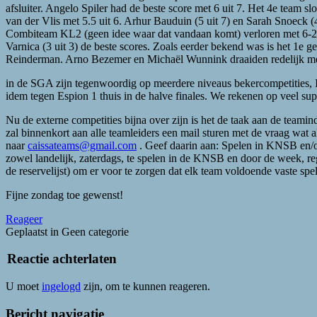
afsluiter. Angelo Spiler had de beste score met 6 uit 7. Het 4e team 
van der Vlis met 5.5 uit 6. Arhur Bauduin (5 uit 7) en Sarah Snoeck (4
Combiteam KL2 (geen idee waar dat vandaan komt) verloren met 6-2. 
Varnica (3 uit 3) de beste scores. Zoals eerder bekend was is het 1e g
Reinderman. Arno Bezemer en Michaël Wunnink draaiden redelijk mee
in de SGA zijn tegenwoordig op meerdere niveaus bekercompetities, In
idem tegen Espion 1 thuis in de halve finales. We rekenen op veel supp
Nu de externe competities bijna over zijn is het de taak aan de tea
zal binnenkort aan alle teamleiders een mail sturen met de vraag wat 
naar
caissateams@gmail.com
. Geef daarin aan: Spelen in KNSB en/o
zowel landelijk, zaterdags, te spelen in de KNSB en door de week, re
de reservelijst) om er voor te zorgen dat elk team voldoende vaste spel
Fijne zondag toe gewenst!
Reageer
Geplaatst in Geen categorie
Reactie achterlaten
U moet
ingelogd
zijn, om te kunnen reageren.
Bericht navigatie