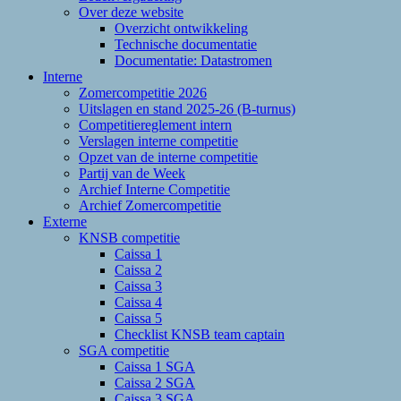
Over deze website
Overzicht ontwikkeling
Technische documentatie
Documentatie: Datastromen
Interne
Zomercompetitie 2026
Uitslagen en stand 2025-26 (B-turnus)
Competitiereglement intern
Verslagen interne competitie
Opzet van de interne competitie
Partij van de Week
Archief Interne Competitie
Archief Zomercompetitie
Externe
KNSB competitie
Caissa 1
Caissa 2
Caissa 3
Caissa 4
Caissa 5
Checklist KNSB team captain
SGA competitie
Caissa 1 SGA
Caissa 2 SGA
Caissa 3 SGA