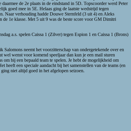
kte daarmee de 2e plaats in de eindstand in 5D. Topscoorder werd Peter
elijk goed mee in 5E. Helaas ging de laatste wedstrijd tegen
en. Naar verhouding hadde Douwe Sternfeld (3 uit 4) en Aleks
 in de 1e klasse. Met 5 uit 9 was de beste score voor GM Dimitri
sdag a.s. spelen Caissa 1 (Zilver) tegen Espion 1 en Caissa 1 (Brons)
Rik Salomons neemt het voorzitterschap van ondergetekende over en
 dat wel wenst voor komend speeljaar dan kun je een mail sturen
 om bij een bepaald team te spelen. Je hebt de mogelijkheid om
t heeft een speciale aandacht bij het samenstellen van de teams (en
ging niet altijd goed in het afgelopen seizoen.