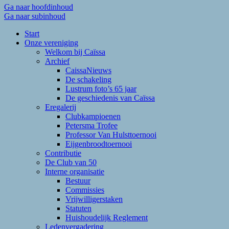
Ga naar hoofdinhoud
Ga naar subinhoud
Start
Onze vereniging
Welkom bij Caïssa
Archief
CaissaNieuws
De schakeling
Lustrum foto’s 65 jaar
De geschiedenis van Caïssa
Eregalerij
Clubkampioenen
Petersma Trofee
Professor Van Hulsttoernooi
Eijgenbroodtoernooi
Contributie
De Club van 50
Interne organisatie
Bestuur
Commissies
Vrijwilligerstaken
Statuten
Huishoudelijk Reglement
Ledenvergadering