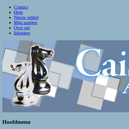
Contact
Help
Nieuw artikel
Mijn partijen
Over mij
Inloggen
Caissa Amsterdam
De levendigste schaakclub van Amsterdam
Hoofdmenu