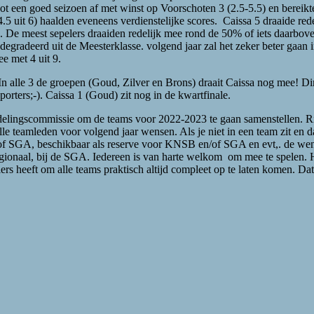
sloot een goed seizoen af met winst op Voorschoten 3 (2.5-5.5) en berei
.5 uit 6) haalden eveneens verdienstelijke scores. Caissa 5 draaide red
De meest sepelers draaiden redelijk mee rond de 50% of iets daarbov
edegradeerd uit de Meesterklasse. volgend jaar zal het zeker beter gaan
 met 4 uit 9.
 alle 3 de groepen (Goud, Zilver en Brons) draait Caissa nog mee! Din
orters;-). Caissa 1 (Goud) zit nog in de kwartfinale.
mindelingscommissie om de teams voor 2022-2023 te gaan samenstellen. 
alle teamleden voor volgend jaar wensen. Als je niet in een team zit en
f SGA, beschikbaar als reserve voor KNSB en/of SGA en evt,. de wens
gionaal, bij de SGA. Iedereen is van harte welkom om mee te spelen. He
ers heeft om alle teams praktisch altijd compleet op te laten komen. Dat 