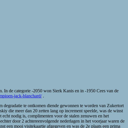
. In de categorie -2050 won Sierk Kanis en in -1950 Cees van de
mpioen-jack-blanchard/
.
Om degradatie te ontkomen diende gewonnen te worden van Zukertort
kiy die meer dan 20 zetten lang op increment speelde, was de winst
et echt nodig is, complimenten voor de stalen zenuwen en het
 echter door 2 achtereenvolgende nederlagen in het voorjaar waren de
st een mooi visitekaartje afgegeven en was de 2e plaats een prima