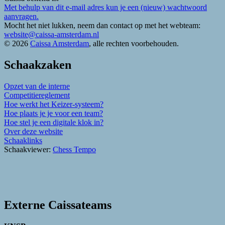
Met behulp van dit e-mail adres kun je een (nieuw) wachtwoord
aanvragen.
Mocht het niet lukken, neem dan contact op met het webteam:
website@caissa-amsterdam.nl
© 2026
Caissa Amsterdam
, alle rechten voorbehouden.
Schaakzaken
Opzet van de interne
Competitiereglement
Hoe werkt het Keizer-systeem?
Hoe plaats je je voor een team?
Hoe stel je een digitale klok in?
Over deze website
Schaaklinks
Schaakviewer:
Chess Tempo
Externe Caissateams