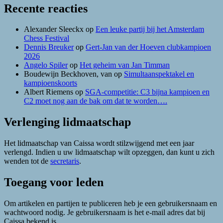
Recente reacties
Alexander Sleeckx
op
Een leuke partij bij het Amsterdam
Chess Festival
Dennis Breuker
op
Gert-Jan van der Hoeven clubkampioen
2026
Angelo Spiler
op
Het geheim van Jan Timman
Boudewijn Beckhoven, van
op
Simultaanspektakel en
kampioenskoorts
Albert Riemens
op
SGA-competitie: C3 bijna kampioen en
C2 moet nog aan de bak om dat te worden….
Verlenging lidmaatschap
Het lidmaatschap van Caissa wordt stilzwijgend met een jaar
verlengd. Indien u uw lidmaatschap wilt opzeggen, dan kunt u zich
wenden tot de
secretaris
.
Toegang voor leden
Om artikelen en partijen te publiceren heb je een gebruikersnaam en
wachtwoord nodig. Je gebruikersnaam is het e-mail adres dat bij
Caissa bekend is.