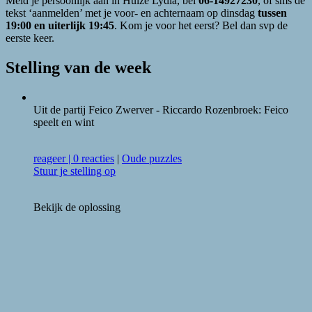
Meld je persoonlijk aan in Huize Lydia, bel
06-14927230
, of sms de
tekst ‘aanmelden’ met je voor- en achternaam op dinsdag
tussen
19:00 en uiterlijk 19:45
. Kom je voor het eerst? Bel dan svp de
eerste keer.
Stelling van de week
Uit de partij Feico Zwerver - Riccardo Rozenbroek: Feico
speelt en wint
reageer
|
0 reacties
|
Oude puzzles
Stuur je stelling op
Bekijk de oplossing