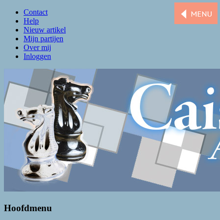
Contact
Help
Nieuw artikel
Mijn partijen
Over mij
Inloggen
Caissa Amsterdam
De levendigste schaakclub van Amsterdam
Hoofdmenu