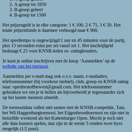
A-groep tot 1850
B-groep geheel
B-groep tot 1500
Het prijzengeld is in elke categorie: 1 € 100, 2 € 75, 3 € 50. Het
totale prijzenfonds is daarmee verhoogd naar € 900.
Het speeltempo is ongewijzigd:1 uur en 45 minuten voor de partij,
plus 15 seconden extra per zet vanaf zet 1. Het inschrijfgeld
bedraagt € 25 voor KNSB-leden en -ratinghouders.
Je kunt je online inschrijven met de knop ‘Aanmelden’ op de
website van het toernooi
.
Aanmelden per e-mail mag ook o.v.v. naam, e-mailadres,
telefoonnummer (bij voorkeur mobiel), club, groep en KNSB-rating
naar: openbestofthewest@gmail.com. Het telefoonnummer
gebruiken we om je te bellen als bijvoorbeeld je tegenstander zich
op het laatste moment afmeldt.
De toernooidata vallen niet samen met de KNSB-competitie, Tata,
het Wil Haggenburgtoernooi, het Eijgenbroodtoernooi en zijn niet in
hetzelfde weekend als het Kattenburger Open. Mocht je toch niet
alle data kunnen spelen, dan zijn in de eerste 5 ronden twee byes
mogelijk (1/2 punt).