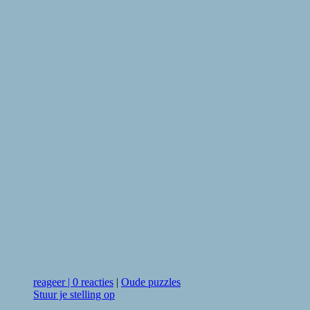
reageer
|
0 reacties
|
Oude puzzles
Stuur je stelling op