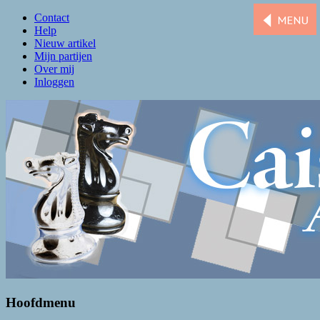
Contact
Help
Nieuw artikel
Mijn partijen
Over mij
Inloggen
Caissa Amsterdam
De levendigste schaakclub van Amsterdam
Hoofdmenu