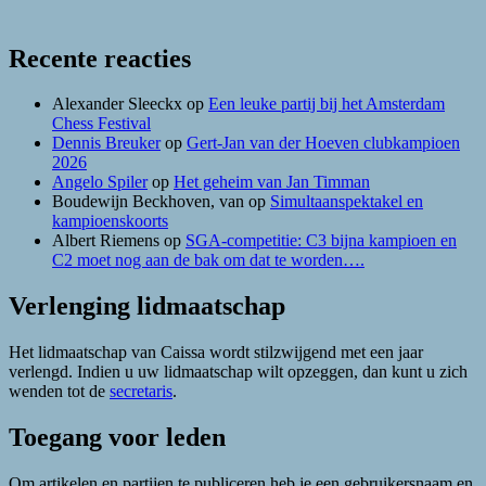
Recente reacties
Alexander Sleeckx
op
Een leuke partij bij het Amsterdam
Chess Festival
Dennis Breuker
op
Gert-Jan van der Hoeven clubkampioen
2026
Angelo Spiler
op
Het geheim van Jan Timman
Boudewijn Beckhoven, van
op
Simultaanspektakel en
kampioenskoorts
Albert Riemens
op
SGA-competitie: C3 bijna kampioen en
C2 moet nog aan de bak om dat te worden….
Verlenging lidmaatschap
Het lidmaatschap van Caissa wordt stilzwijgend met een jaar
verlengd. Indien u uw lidmaatschap wilt opzeggen, dan kunt u zich
wenden tot de
secretaris
.
Toegang voor leden
Om artikelen en partijen te publiceren heb je een gebruikersnaam en