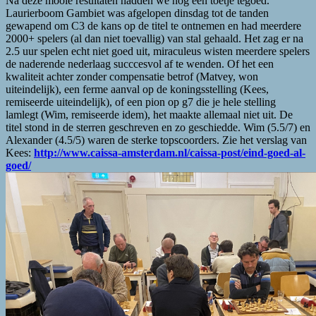
Na deze mooie resultaten hadden we nog een toetje tegoed.
Laurierboom Gambiet was afgelopen dinsdag tot de tanden
gewapend om C3 de kans op de titel te ontnemen en had meerdere
2000+ spelers (al dan niet toevallig) van stal gehaald. Het zag er na
2.5 uur spelen echt niet goed uit, miraculeus wisten meerdere spelers
de naderende nederlaag succcesvol af te wenden. Of het een
kwaliteit achter zonder compensatie betrof (Matvey, won
uiteindelijk), een ferme aanval op de koningsstelling (Kees,
remiseerde uiteindelijk), of een pion op g7 die je hele stelling
lamlegt (Wim, remiseerde idem), het maakte allemaal niet uit. De
titel stond in de sterren geschreven en zo geschiedde. Wim (5.5/7) en
Alexander (4.5/5) waren de sterke topscoorders. Zie het verslag van
Kees:
http://www.caissa-amsterdam.nl/caissa-post/eind-goed-al-
goed/