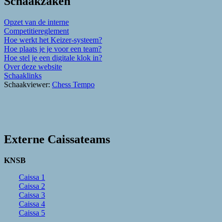
Schaakzaken
Opzet van de interne
Competitiereglement
Hoe werkt het Keizer-systeem?
Hoe plaats je je voor een team?
Hoe stel je een digitale klok in?
Over deze website
Schaaklinks
Schaakviewer:
Chess Tempo
Externe Caissateams
KNSB
Caissa 1
Caissa 2
Caissa 3
Caissa 4
Caissa 5