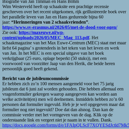
Biografie van Jan Timman en Hans Böhm
Wim Westerveld heeft op schaaksite een prachtige recensie
geschreven over het recent uitgekomen, rijk geïllustreerde boek over
het parallelle leven van Jan en Hans gedurende bijna 60
jaar:
“Herinneringen van 2 schaakvrienden”
.
https://www.sv-erasmus.nl/2026/05/met-de-dood-voor-ogen/
Zie ook:
https://maxeuwe.nl/wp-
content/uploads/2026/05/MEC_Mag_113.pdf
. Het
schaakmagazine van het Max Euwe-Centrum (MEC) staat met maar
liefst 64 pagina’ s grotendeels in het teken van het leven en werk
van Jan. In het MEC is een special uitgave van het boek
verkrijgbaar (25 euro, oplage beperkt (50 stuks)), met een
voorwoord van voorzitter Jaap van den Herik, die beide heren
persoonlijk goed heeft gekend.
Bericht van de jubileumcommissie
Er hebben zich zo’n 100 mensen aangemeld voor het 75 jarig
jubileum dat 6 juni zal worden gehouden. Die hebben allemaal een
vragenformulier gekregen waarop aangegeven kan worden aan
welke activiteit(en) men wil deelnemen. Inmiddels hebben zo’n 60
personen dat formulier ingevuld. Heb je je wel opgegeven maar dat
formulier nog niet ingevuld? Doe dat dan alsnog. Dan kan de
commissie verder met het vormgeven van de dag. Klik op de
onderstaande link en vergeet niet je naam in te vullen. Dank.
https://docs.google.com/forms/d/e/1FAIpQLScF7XQYESdJctl