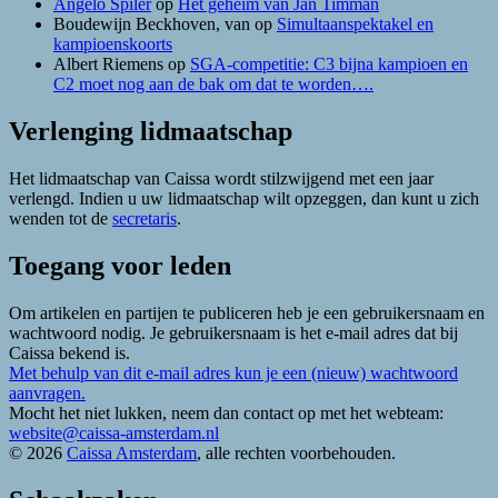
Angelo Spiler
op
Het geheim van Jan Timman
Boudewijn Beckhoven, van
op
Simultaanspektakel en
kampioenskoorts
Albert Riemens
op
SGA-competitie: C3 bijna kampioen en
C2 moet nog aan de bak om dat te worden….
Verlenging lidmaatschap
Het lidmaatschap van Caissa wordt stilzwijgend met een jaar
verlengd. Indien u uw lidmaatschap wilt opzeggen, dan kunt u zich
wenden tot de
secretaris
.
Toegang voor leden
Om artikelen en partijen te publiceren heb je een gebruikersnaam en
wachtwoord nodig. Je gebruikersnaam is het e-mail adres dat bij
Caissa bekend is.
Met behulp van dit e-mail adres kun je een (nieuw) wachtwoord
aanvragen.
Mocht het niet lukken, neem dan contact op met het webteam:
website@caissa-amsterdam.nl
© 2026
Caissa Amsterdam
, alle rechten voorbehouden.