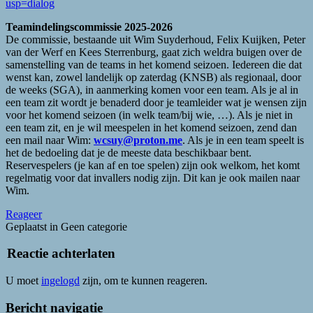
usp=dialog
Teami
ndelingscommissie 2025-2026
De commissie, bestaande uit Wim Suyderhoud, Felix Kuijken, Peter
van der Werf en Kees Sterrenburg, gaat zich weldra buigen over de
samenstelling van de teams in het komend seizoen. Iedereen die dat
wenst kan, zowel landelijk op zaterdag (KNSB) als regionaal, door
de weeks (SGA), in aanmerking komen voor een team. Als je al in
een team zit wordt je benaderd door je teamleider wat je wensen zijn
voor het komend seizoen (in welk team/bij wie, …). Als je niet in
een team zit, en je wil meespelen in het komend seizoen, zend dan
een mail naar Wim:
wcsuy@proton.me
. Als je in een team speelt is
het de bedoeling dat je de meeste data beschikbaar bent.
Reservespelers (je kan af en toe spelen) zijn ook welkom, het komt
regelmatig voor dat invallers nodig zijn. Dit kan je ook mailen naar
Wim.
Reageer
Geplaatst in Geen categorie
Reactie achterlaten
U moet
ingelogd
zijn, om te kunnen reageren.
Bericht navigatie