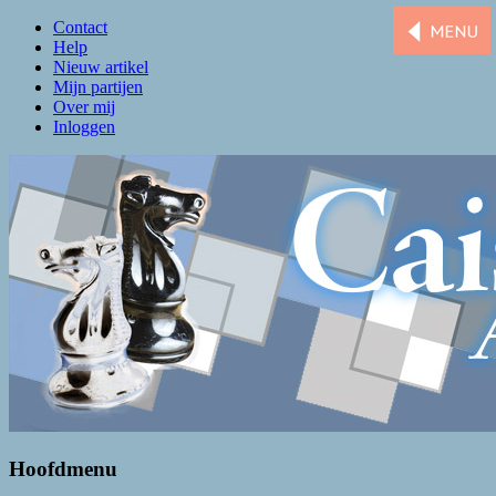
Contact
Help
Nieuw artikel
Mijn partijen
Over mij
Inloggen
Caissa Amsterdam
De levendigste schaakclub van Amsterdam
Hoofdmenu