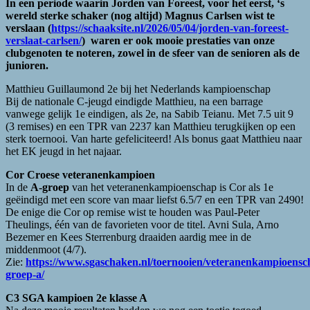
In een periode waarin Jorden van Foreest, voor het eerst, ‘s
wereld sterke schaker (nog altijd) Magnus Carlsen wist te
verslaan (
https://schaaksite.nl/2026/05/04/jorden-van-foreest-
verslaat-carlsen/
) waren er ook mooie prestaties van onze
clubgenoten te noteren, zowel in de sfeer van de senioren als de
junioren.
Matthieu Guillaumond 2e bij het Nederlands kampioenschap
Bij de nationale C-jeugd eindigde Matthieu, na een barrage
vanwege gelijk 1e eindigen, als 2e, na Sabib Teianu. Met 7.5 uit 9
(3 remises) en een TPR van 2237 kan Matthieu terugkijken op een
sterk toernooi. Van harte gefeliciteerd! Als bonus gaat Matthieu naar
het EK jeugd in het najaar.
Cor Croese veteranenkampioen
In de
A-groep
van het veteranenkampioenschap is Cor als 1e
geëindigd met een score van maar liefst 6.5/7 en een TPR van 2490!
De enige die Cor op remise wist te houden was Paul-Peter
Theulings, één van de favorieten voor de titel. Avni Sula, Arno
Bezemer en Kees Sterrenburg draaiden aardig mee in de
middenmoot (4/7).
Zie:
https://www.sgaschaken.nl/toernooien/veteranenkampioensc
groep-a/
C3 SGA kampioen 2e klasse A