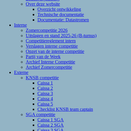
Over deze website
Overzicht ontwikkeling
Technische documentatie
Documentatie: Datastromen
Interne
Zomercompetitie 2026
Uitslagen en stand 2025-26 (B-turnus)
Competitiereglement intern
Verslagen interne competitie
Opzet van de interne competitie
Partij van de Week
Archief Interne Competitie
Archief Zomercompetitie
Externe
KNSB competitie
Caissa 1
Caissa 2
Caissa 3
Caissa 4
Caissa 5
Checklist KNSB team captain
SGA competitie
Caissa 1 SGA
Caissa 2 SGA
Caissa 3 SGA