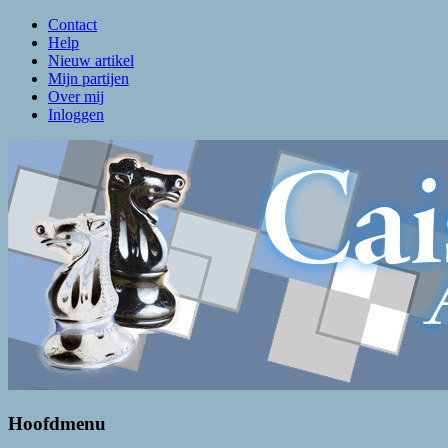
Contact
Help
Nieuw artikel
Mijn partijen
Over mij
Inloggen
Caissa Amsterdam
De levendigste schaakclub van Amsterdam
Hoofdmenu