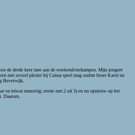
aar voor de derde keer mee aan de weekendvierkampen. Mijn jongere
aren met zoveel plezier bij Caïssa speel mag oudste broer Karol nu
ng Beverwijk.
lkaar en ietwat rumoerig; eerste met 2 uit 3) en nu opnieuw op het
oi. Daarom.