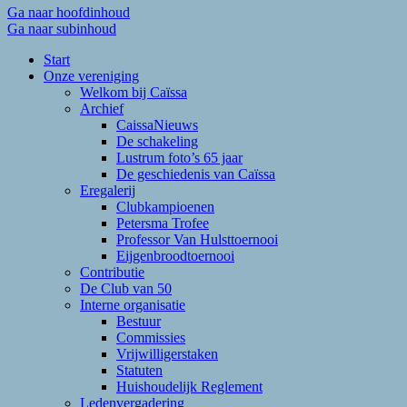
Ga naar hoofdinhoud
Ga naar subinhoud
Start
Onze vereniging
Welkom bij Caïssa
Archief
CaissaNieuws
De schakeling
Lustrum foto’s 65 jaar
De geschiedenis van Caïssa
Eregalerij
Clubkampioenen
Petersma Trofee
Professor Van Hulsttoernooi
Eijgenbroodtoernooi
Contributie
De Club van 50
Interne organisatie
Bestuur
Commissies
Vrijwilligerstaken
Statuten
Huishoudelijk Reglement
Ledenvergadering