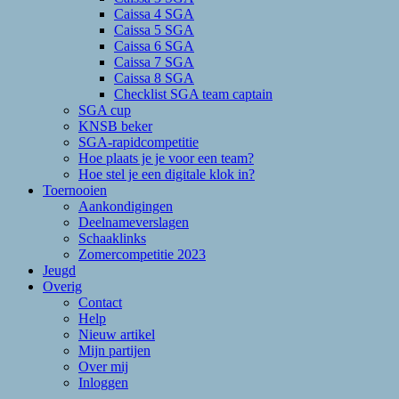
Caissa 4 SGA
Caissa 5 SGA
Caissa 6 SGA
Caissa 7 SGA
Caissa 8 SGA
Checklist SGA team captain
SGA cup
KNSB beker
SGA-rapidcompetitie
Hoe plaats je je voor een team?
Hoe stel je een digitale klok in?
Toernooien
Aankondigingen
Deelnameverslagen
Schaaklinks
Zomercompetitie 2023
Jeugd
Overig
Contact
Help
Nieuw artikel
Mijn partijen
Over mij
Inloggen