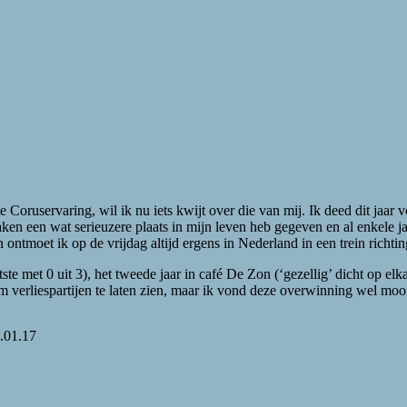
ste Coruservaring, wil ik nu iets kwijt over die van mij. Ik deed dit j
aken een wat serieuzere plaats in mijn leven heb gegeven en al enkele j
ntmoet ik op de vrijdag altijd ergens in Nederland in een trein richti
atste met 0 uit 3), het tweede jaar in café De Zon (‘gezellig’ dicht op e
 om verliespartijen te laten zien, maar ik vond deze overwinning wel mo
.01.17