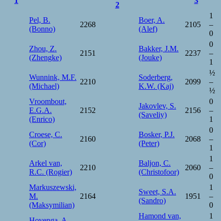
1
3
2
1
Pel, B.
Boer, A.
2268
2105
–
(Bonno)
(Alef)
0
0
Zhou, Z.
Bakker, J.M.
2151
2237
–
(Zhengke)
(Jouke)
1
½
Wunnink, M.F.
Soderberg,
2210
2099
–
(Michael)
K.W. (Kaj)
½
Vroombout,
0
Jakovlev, S.
E.G.A.
2152
2156
–
(Saveliy)
(Enrico)
1
0
Croese, C.
Bosker, P.J.
2160
2068
–
(Cor)
(Peter)
1
1
Arkel van,
Baljon, C.
2210
2060
–
R.C. (Rogier)
(Christofoor)
0
Markuszewski,
1
Sweet, S.A.
M.
2164
1951
–
(Sandro)
(Maksymilian)
0
Hamond van,
1
Hovenga, A.