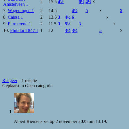
2
15.5
4½
6½
4½
☓
Amstelveen 1
7.
Wageningen 1
2
14.5
4½
5
5
☓
8.
Caissa 1
2
13.5
3
4½
6
☓
9.
Purmerend 1
2
11.5
3
5½
3
☓
10.
Philidor 1847 1
1
12
3½
3½
5
☓
Reageer
|
1 reactie
Geplaatst in Geen categorie
Albert Riemens
zei
op
2 november 2025 om 13:19
: