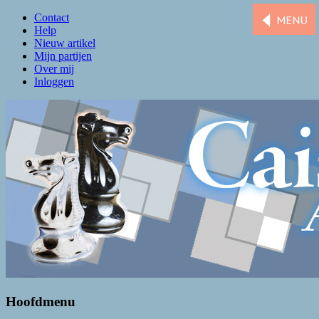
Contact
Help
Nieuw artikel
Mijn partijen
Over mij
Inloggen
Caissa Amsterdam
De levendigste schaakclub van Amsterdam
Hoofdmenu