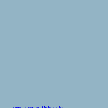
reageer
|
0 reacties
|
Oude puzzles