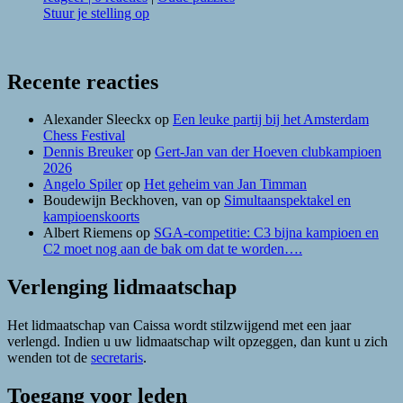
Stuur je stelling op
Recente reacties
Alexander Sleeckx
op
Een leuke partij bij het Amsterdam
Chess Festival
Dennis Breuker
op
Gert-Jan van der Hoeven clubkampioen
2026
Angelo Spiler
op
Het geheim van Jan Timman
Boudewijn Beckhoven, van
op
Simultaanspektakel en
kampioenskoorts
Albert Riemens
op
SGA-competitie: C3 bijna kampioen en
C2 moet nog aan de bak om dat te worden….
Verlenging lidmaatschap
Het lidmaatschap van Caissa wordt stilzwijgend met een jaar
verlengd. Indien u uw lidmaatschap wilt opzeggen, dan kunt u zich
wenden tot de
secretaris
.
Toegang voor leden