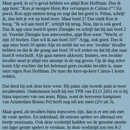
Maar goed, in zo’n geval hebben we altijd Ron Hoffman. Dus ik
app hem: “
Kun je morgen Hans Ree vervangen in Caïssa-1
“? En
jawel, Ron appt meteen terug en zegt dat het goed is. Prima, schrijf
ik, dan heb je wit op bord twee. Maar bord 2? Dat vindt Ron te
hoog. “Ik wil aan bord 8”, schrijft hij terug. Nou, dat is ook goed.
Dus ik app onze bord-8 speler Zhengke en schrijf dat hij aan bord 2
zit. Voordat Zhengke kon antwoorden, appt Ron weer. “Wacht, er
zijn 10 borden. Dan wil ik aan bord 10!!” Argg, ook goed. Dus ik
app onze bord-10 speler Alje en meldt dat we een ‘zwakke’ invaller
hebben en dat ik die graag aan bord 10 wil zetten en dat hij dan naar
bord 8 verschuift. Alje gaat meteen akkoord. Immers, een zwakke
invaller moet je altijd een steuntje in de rug geven. Op de dag zelve
komt Alje erachter dat het helemaal geen zwakke invaller is, maar
onze eigen Ron Hoffman. De man die keer-op-keer Caïssa-1 komt
redden.
Dat deed hij ook deze keer weer. Hij pakte zijn tweede punt in twee
invalbeurten. Ondertussen heeft hij een TPR van ELO 2451 en is hij
bijna topscorer van ons team. Bijna, want de kersverse kampioen
van Amsterdam Bonno Pel heeft nog nét iets meer (2½ uit 3).
Maar goed, als invallers bijna topscorers zijn, dan is er iets mis met
de vaste spelers. En inderdaad, dit seizoen spelen we allemaal een
beetje moeizaam. Ook deze wedstrijd hadden we de grootste moeite
om lager gerate spelers te verslaan. In deze wedstrijd zou een 8-2