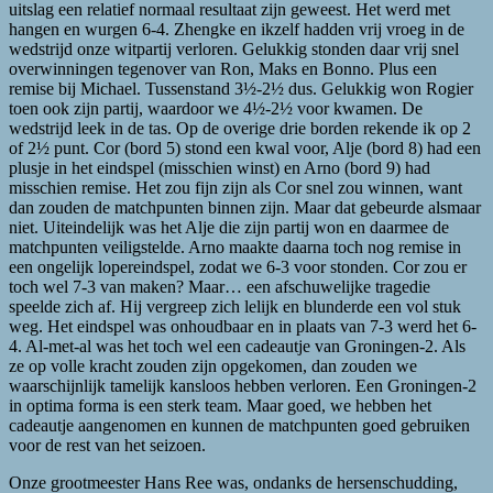
uitslag een relatief normaal resultaat zijn geweest. Het werd met
hangen en wurgen 6-4. Zhengke en ikzelf hadden vrij vroeg in de
wedstrijd onze witpartij verloren. Gelukkig stonden daar vrij snel
overwinningen tegenover van Ron, Maks en Bonno. Plus een
remise bij Michael. Tussenstand 3½-2½ dus. Gelukkig won Rogier
toen ook zijn partij, waardoor we 4½-2½ voor kwamen. De
wedstrijd leek in de tas. Op de overige drie borden rekende ik op 2
of 2½ punt. Cor (bord 5) stond een kwal voor, Alje (bord 8) had een
plusje in het eindspel (misschien winst) en Arno (bord 9) had
misschien remise. Het zou fijn zijn als Cor snel zou winnen, want
dan zouden de matchpunten binnen zijn. Maar dat gebeurde alsmaar
niet. Uiteindelijk was het Alje die zijn partij won en daarmee de
matchpunten veiligstelde. Arno maakte daarna toch nog remise in
een ongelijk lopereindspel, zodat we 6-3 voor stonden. Cor zou er
toch wel 7-3 van maken? Maar… een afschuwelijke tragedie
speelde zich af. Hij vergreep zich lelijk en blunderde een vol stuk
weg. Het eindspel was onhoudbaar en in plaats van 7-3 werd het 6-
4. Al-met-al was het toch wel een cadeautje van Groningen-2. Als
ze op volle kracht zouden zijn opgekomen, dan zouden we
waarschijnlijk tamelijk kansloos hebben verloren. Een Groningen-2
in optima forma is een sterk team. Maar goed, we hebben het
cadeautje aangenomen en kunnen de matchpunten goed gebruiken
voor de rest van het seizoen.
Onze grootmeester Hans Ree was, ondanks de hersenschudding,