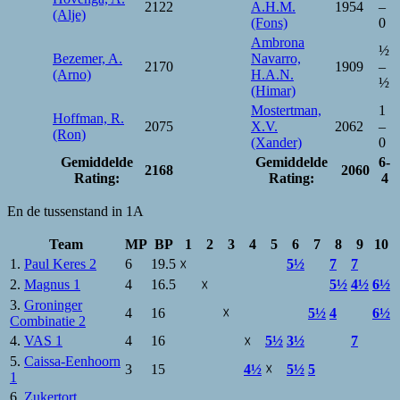
2122
A.H.M.
1954
–
(Alje)
(Fons)
0
Ambrona
½
Bezemer, A.
Navarro,
2170
1909
–
(Arno)
H.A.N.
½
(Himar)
Mostertman,
1
Hoffman, R.
2075
X.V.
2062
–
(Ron)
(Xander)
0
Gemiddelde
Gemiddelde
6-
2168
2060
Rating:
Rating:
4
En de tussenstand in 1A
Team
MP
BP
1
2
3
4
5
6
7
8
9
10
1.
Paul Keres 2
6
19.5
5½
7
7
☓
2.
Magnus 1
4
16.5
5½
4½
6½
☓
3.
Groninger
4
16
☓
5½
4
6½
Combinatie 2
4.
VAS 1
4
16
5½
3½
7
☓
5.
Caissa-Eenhoorn
3
15
4½
☓
5½
5
1
6.
Zukertort