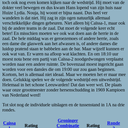
toch ook nog even komen kijken naar de wedstrijd. Hij moet van de
dokter veel bewegen en dus kwam Hans lopend van zijn huis naar
Huize Lydia. Nouja, hij woont er bijna naast. Dus heel ver
wandelen is dat niet. Hij zag in zijn ogen natuurlijk allemaal
verschrikkelijke dingen gebeuren. Niet alleen bij Caïssa-1, maar ook
bij de andere teams in de zaal. Dat moet de volgende keer echt
beter! En misschien moeten we ook wat doen aan de herrie in de
zaal. De hele middag was er geroezemoes of andere herrie, zoals
een dame die glaswerk aan het afwassen is, of andere dames die
luidop pratend staan te babbelen aan de bar. Maar wijzelf kunnen er
ook wat van. Er waren na afloop wat klachten. En om 18:10 uur
moest nota bene een partij van Caïssa-2 noodgedwongen verplaatst
worden naar een andere ruimte. De bovenzaal moest ingericht gaan
worden voor een dansles die om 19:00 uur zou gaan beginnen.
Kortom, het is allemaal niet ideaal. Maar we moeten het er maar mee
doen. Gelukkig spelen we de volgende wedstrijd een uitwedstrijd.
Helemaal in het schone Leeuwarden! Dat dan weer wel. De plaats
waar onze grootmeester zonder hersenschudding in 1969 Kampioen
van Nederland werd!
Tot slot nog de individuele uitslagen en de tussenstand in 1A na drie
rondes.
Groninger
Caissa
Ronde
Rating
Combinatie
Rating