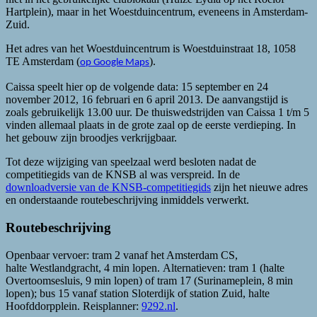
Hartplein), maar in het Woestduincentrum, eveneens in Amsterdam-
Zuid.
Het adres van het Woestduincentrum is Woestduinstraat 18, 1058
TE Amsterdam (
).
op Google Maps
Caissa speelt hier op de volgende data: 15 september en 24
november 2012, 16 februari en 6 april 2013. De aanvangstijd is
zoals gebruikelijk 13.00 uur. De thuiswedstrijden van Caissa 1 t/m 5
vinden allemaal plaats in de grote zaal op de eerste verdieping. In
het gebouw zijn broodjes verkrijgbaar.
Tot deze wijziging van speelzaal werd besloten nadat de
competitiegids van de KNSB al was verspreid. In de
downloadversie van de KNSB-competitiegids
zijn het nieuwe adres
en onderstaande routebeschrijving inmiddels verwerkt.
Routebeschrijving
Openbaar vervoer: tram 2 vanaf het Amsterdam CS,
halte Westlandgracht, 4 min lopen. Alternatieven: tram 1 (halte
Overtoomsesluis, 9 min lopen) of tram 17 (Surinameplein, 8 min
lopen); bus 15 vanaf station Sloterdijk of station Zuid, halte
Hoofddorpplein. Reisplanner:
9292.nl
.