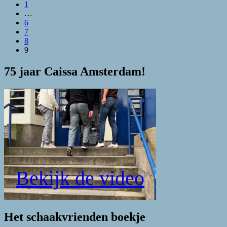
1
…
6
7
8
9
75 jaar Caissa Amsterdam!
Bekijk de video
Het schaakvrienden boekje