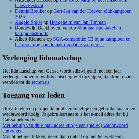
Chess Festival
Dennis Breuker
op
Gert-Jan van der Hoeven clubkampioen
2026
Angelo Spiler
op
Het geheim van Jan Timman
Boudewijn Beckhoven, van
op
Simultaanspektakel en
kampioenskoorts
Albert Riemens
op
SGA-competitie: C3 bijna kampioen en
C2 moet nog aan de bak om dat te worden….
Verlenging lidmaatschap
Het lidmaatschap van Caissa wordt stilzwijgend met een jaar
verlengd. Indien u uw lidmaatschap wilt opzeggen, dan kunt u zich
wenden tot de
secretaris
.
Toegang voor leden
Om artikelen en partijen te publiceren heb je een gebruikersnaam en
wachtwoord nodig. Je gebruikersnaam is het e-mail adres dat bij
Caissa bekend is.
Met behulp van dit e-mail adres kun je een (nieuw) wachtwoord
aanvragen.
Mocht het niet lukken, neem dan contact op met het webteam: