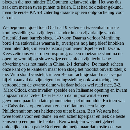
ploegen die met minder ELOpunten gelauwerd zijn. Het was dus
zaak om meteen twee punten te halen. Dat had ook zeker gekund,
maar de eerste KNSB-zaterdag draaide op een ontgoocheling voor
C5 uit.
We begonnen goed toen Olaf na 19 zetten en tweeënhalf uur de
koningsstelling van zijn tegenstander in een zijvariantje van de
Gruenfeld aan barrels sloeg, 1-0 voor. Daarna verloor Martijn op
bord 4 na stukverlies waarna hij overigens nog lang bleef knokken
maar uiteindelijk in een kansloos pionneneindspel terecht kwam.
Kees zette ons weer op voorsprong; na een moeizame stand na de
opening won hij op sluwe wijze een stuk en zijn technische
afwerking was not made in China, 2-1 derhalve. De match scheen
onze kant op te kantelen maar toen sloeg het noodlot onverbiddelijk
toe. Wim stond vorstelijk in een Benoni-achtige stand maar vergat
bij zijn aanval dat zijn eigen koningsstelling ook wat tochtgaten
vertoonde en de zwarte dame wist daar helaas wel raad mee, 2-2.
Marc Ododi, onze invaller, speelde een Italiaanse opening en kwam
langzaam maar zeker beter te staan dat in pionwinst en een
gewonnen paard- en later pionneneindspel uitmondde. En toen was
de Caissakoek op, en kwam er een olifant met een lange
Philidorsnuit om ons heldenepos uit te blazen. Bert Westera had
twee torens voor een dame en een actief loperpaar en leek de beste
kansen op een punt te hebben. Een winstplan was niet geheel
duidelijk en toen pakte Bert een pionnetje maar dat kostte een van