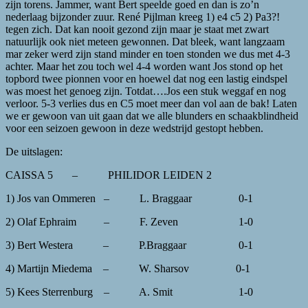
zijn torens. Jammer, want Bert speelde goed en dan is zo’n
nederlaag bijzonder zuur. René Pijlman kreeg 1) e4 c5 2) Pa3?!
tegen zich. Dat kan nooit gezond zijn maar je staat met zwart
natuurlijk ook niet meteen gewonnen. Dat bleek, want langzaam
mar zeker werd zijn stand minder en toen stonden we dus met 4-3
achter. Maar het zou toch wel 4-4 worden want Jos stond op het
topbord twee pionnen voor en hoewel dat nog een lastig eindspel
was moest het genoeg zijn. Totdat….Jos een stuk weggaf en nog
verloor. 5-3 verlies dus en C5 moet meer dan vol aan de bak! Laten
we er gewoon van uit gaan dat we alle blunders en schaakblindheid
voor een seizoen gewoon in deze wedstrijd gestopt hebben.
De uitslagen:
CAISSA 5 – PHILIDOR LEIDEN 2
1) Jos van Ommeren – L. Braggaar 0-1
2) Olaf Ephraim – F. Zeven 1-0
3) Bert Westera – P.Braggaar 0-1
4) Martijn Miedema – W. Sharsov 0-1
5) Kees Sterrenburg – A. Smit 1-0