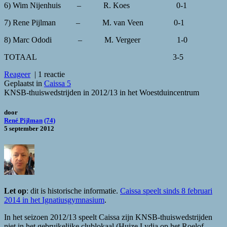
6) Wim Nijenhuis – R. Koes 0-1
7) Rene Pijlman – M. van Veen 0-1
8) Marc Ododi – M. Vergeer 1-0
TOTAAL 3-5
Reageer
|
1 reactie
Geplaatst in
Caissa 5
KNSB-thuiswedstrijden in 2012/13 in het Woestduincentrum
door
René Pijlman
(74)
5 september 2012
Let op
: dit is historische informatie.
Caissa speelt sinds 8 februari
2014 in het Ignatiusgymnasium
.
In het seizoen 2012/13 speelt Caissa zijn KNSB-thuiswedstrijden
niet in het gebruikelijke clublokaal (Huize Lydia op het Roelof