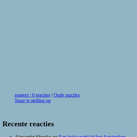
reageer
|
0 reacties
|
Oude puzzles
Stuur je stelling op
Recente reacties
Alexander Sleeckx
op
Een leuke partij bij het Amsterdam