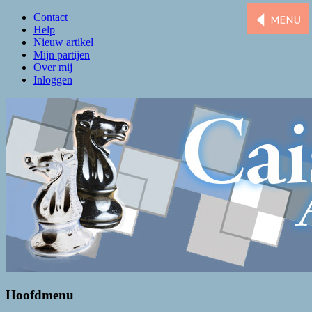
Contact
Help
Nieuw artikel
Mijn partijen
Over mij
Inloggen
Caissa Amsterdam
De levendigste schaakclub van Amsterdam
Hoofdmenu