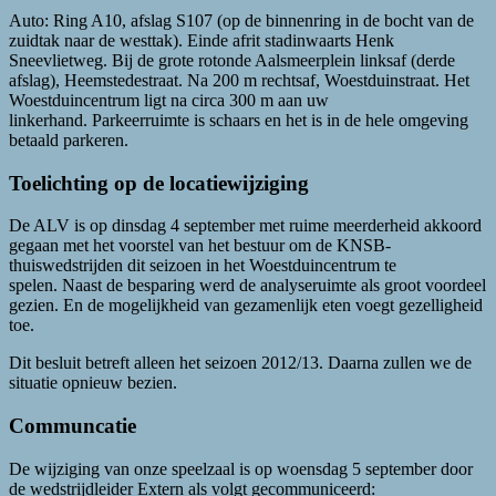
Auto: Ring A10, afslag S107 (op de binnenring in de bocht van de
zuidtak naar de westtak). Einde afrit stadinwaarts Henk
Sneevlietweg. Bij de grote rotonde Aalsmeerplein linksaf (derde
afslag), Heemstedestraat. Na 200 m rechtsaf, Woestduinstraat. Het
Woestduincentrum ligt na circa 300 m aan uw
linkerhand. Parkeerruimte is schaars en het is in de hele omgeving
betaald parkeren.
Toelichting op de locatiewijziging
De ALV is op dinsdag 4 september met ruime meerderheid akkoord
gegaan met het voorstel van het bestuur om de KNSB-
thuiswedstrijden dit seizoen in het Woestduincentrum te
spelen. Naast de besparing werd de analyseruimte als groot voordeel
gezien. En de mogelijkheid van gezamenlijk eten voegt gezelligheid
toe.
Dit besluit betreft alleen het seizoen 2012/13. Daarna zullen we de
situatie opnieuw bezien.
Communcatie
De wijziging van onze speelzaal is op woensdag 5 september door
de wedstrijdleider Extern als volgt gecommuniceerd: