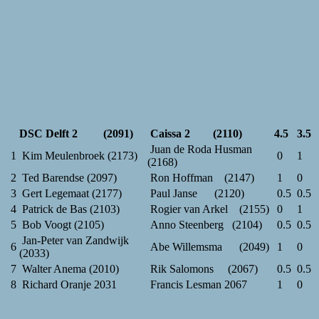
DSC Delft 2 (2091)
Caissa 2 (2110)
4.5
3.5
Juan de Roda Husman
1
Kim Meulenbroek (2173)
0
1
(2168)
2
Ted Barendse (2097)
Ron Hoffman (2147)
1
0
3
Gert Legemaat (2177)
Paul Janse (2120)
0.5
0.5
4
Patrick de Bas (2103)
Rogier van Arkel (2155)
0
1
5
Bob Voogt (2105)
Anno Steenberg (2104)
0.5
0.5
Jan-Peter van Zandwijk
6
Abe Willemsma (2049)
1
0
(2033)
7
Walter Anema (2010)
Rik Salomons (2067)
0.5
0.5
8
Richard Oranje 2031
Francis Lesman 2067
1
0