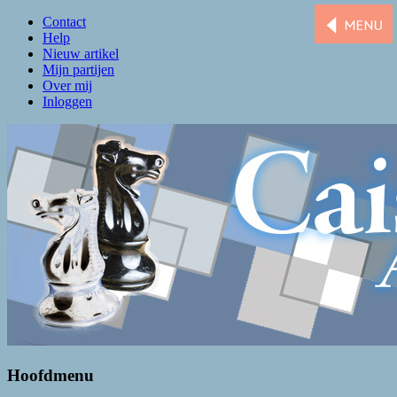
Contact
Help
Nieuw artikel
Mijn partijen
Over mij
Inloggen
Caissa Amsterdam
De levendigste schaakclub van Amsterdam
Hoofdmenu