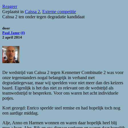
Reageer
Geplaatst in
Caissa 2
,
Externe competitie
Caïssa 2 ten onder tegen degradatie kandidaat
door
Paul Janse
(4)
2 april 2014
De wedstrijd van Caïssa 2 tegen Kennemer Combinatie 2 was voor
onze tegenstanders nogal belangrijk in verband met
degradatiegevaar, maar wij speelden voor niet meer dan des keizers
baard. Eigenlijk is het dus niet zo relevant om de wedstrijd als
teamwedstrijd te bespreken. Voor ons waren het acht individuele
potjes.
Kort gezegd: Enrico speelde snel remise en had hopelijk toch nog
een aardige middag.
Alje, Anno en Harmen wonnen en waren daar hopelijk heel blij
mee.>Juan, Abe, Rik en uw dienaar verloren en waren daar hopelijk