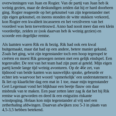
overwinningen van Juan en Rogier. Van de partij van Juan heb ik
weinig gezien, maar de deskundigen zeiden dat hij er hard doorheen
ging. Rogier reageerde op het geknutsel van zijn tegenstander met
zijn eigen geknutsel, en ineens stonden de witte stukken verkeerd,
kon Rogier een kwaliteit incasseren en het verzilveren van het
voordeel was hem toevertrouwd. Anno had nooit meer dan een klein
voordeeltje, zeiden ze (ook daarvan heb ik weinig gezien) en
scoorde een degelijke remise.
Als laatsten waren Rik en ik bezig. Rik had ook een kwal
buitgemaakt, maar dat had op een andere, betere manier gekund.
Zoals het ging, wist zijn tegenstander toch een hoop tegenspel te
creëren en moest Rik genoegen nemen met een gelijk eindspel. Een
tegenvaller. De rest van het team had zijn punt al geteld. Mijn eigen
partij kende lange tijd weinig avonturen. Op de 46e zet, van
tijdnood van beide kanten was nauwelijks sprake, gebeurde er
echter iets waarvoor het woord ‘opmerkelijk’ een understatement is.
Ik liet op klaarlichte dag een mat in 1 toe, maar mijn tegenstander
Gert Legemaat vond het blijkbaar een beetje flauw om daar
misbruik van te maken. Een paar zetten later zag ik dat het bij Rik
remise was geworden en deed ik een enigszins riskante
winstpoging. Helaas kon mijn tegenstander al vrij snel een
zetherhaling afdwingen. Daarvan afwijken zou 5-3 in plaats van
4,5-3,5 hebben betekend.