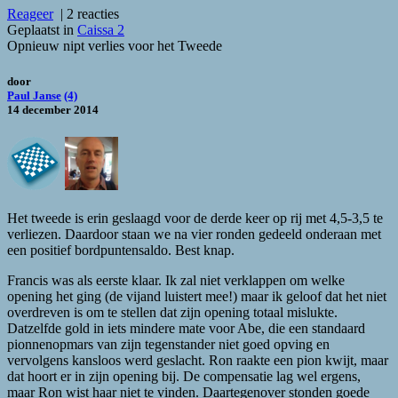
Reageer
|
2 reacties
Geplaatst in
Caissa 2
Opnieuw nipt verlies voor het Tweede
door
Paul Janse
(4)
14 december 2014
Het tweede is erin geslaagd voor de derde keer op rij met 4,5-3,5 te
verliezen. Daardoor staan we na vier ronden gedeeld onderaan met
een positief bordpuntensaldo. Best knap.
Francis was als eerste klaar. Ik zal niet verklappen om welke
opening het ging (de vijand luistert mee!) maar ik geloof dat het niet
overdreven is om te stellen dat zijn opening totaal mislukte.
Datzelfde gold in iets mindere mate voor Abe, die een standaard
pionnenopmars van zijn tegenstander niet goed opving en
vervolgens kansloos werd geslacht. Ron raakte een pion kwijt, maar
dat hoort er in zijn opening bij. De compensatie lag wel ergens,
maar Ron wist haar niet te vinden. Daartegenover stonden goede