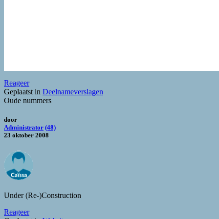
Reageer
Geplaatst in
Deelnameverslagen
Oude nummers
door
Administrator
(48)
23 oktober 2008
Under (Re-)Construction
Reageer