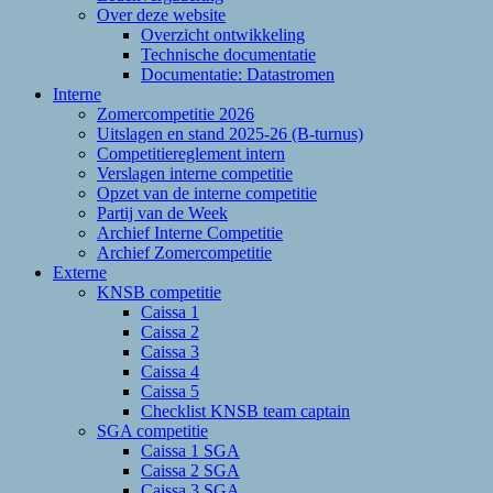
Over deze website
Overzicht ontwikkeling
Technische documentatie
Documentatie: Datastromen
Interne
Zomercompetitie 2026
Uitslagen en stand 2025-26 (B-turnus)
Competitiereglement intern
Verslagen interne competitie
Opzet van de interne competitie
Partij van de Week
Archief Interne Competitie
Archief Zomercompetitie
Externe
KNSB competitie
Caissa 1
Caissa 2
Caissa 3
Caissa 4
Caissa 5
Checklist KNSB team captain
SGA competitie
Caissa 1 SGA
Caissa 2 SGA
Caissa 3 SGA