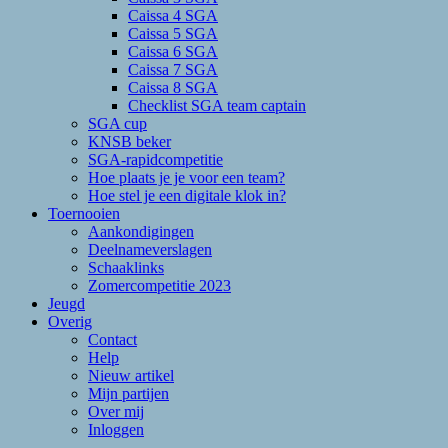
Caissa 4 SGA
Caissa 5 SGA
Caissa 6 SGA
Caissa 7 SGA
Caissa 8 SGA
Checklist SGA team captain
SGA cup
KNSB beker
SGA-rapidcompetitie
Hoe plaats je je voor een team?
Hoe stel je een digitale klok in?
Toernooien
Aankondigingen
Deelnameverslagen
Schaaklinks
Zomercompetitie 2023
Jeugd
Overig
Contact
Help
Nieuw artikel
Mijn partijen
Over mij
Inloggen