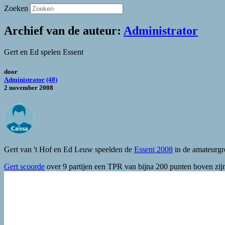
Zoeken
Archief van de auteur:
Administrator
Gert en Ed spelen Essent
door
Administrator
(48)
2 november 2008
Gert van 't Hof en Ed Leuw speelden de
Essent 2008
in de amateurgr
Gert scoorde
over 9 partijen een TPR van bijna 200 punten boven zijn