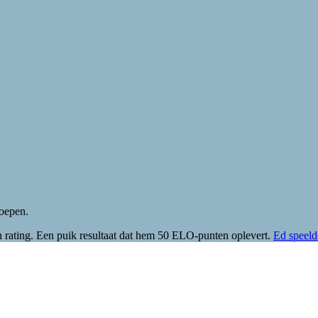
oepen.
 rating. Een puik resultaat dat hem 50 ELO-punten oplevert.
Ed speeld