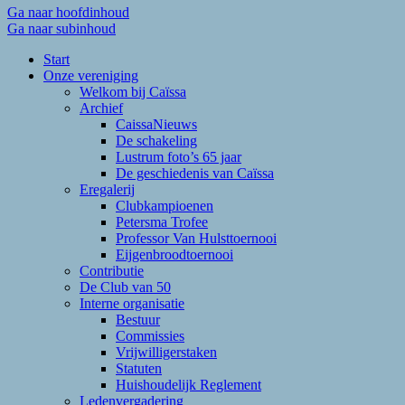
Ga naar hoofdinhoud
Ga naar subinhoud
Start
Onze vereniging
Welkom bij Caïssa
Archief
CaissaNieuws
De schakeling
Lustrum foto’s 65 jaar
De geschiedenis van Caïssa
Eregalerij
Clubkampioenen
Petersma Trofee
Professor Van Hulsttoernooi
Eijgenbroodtoernooi
Contributie
De Club van 50
Interne organisatie
Bestuur
Commissies
Vrijwilligerstaken
Statuten
Huishoudelijk Reglement
Ledenvergadering