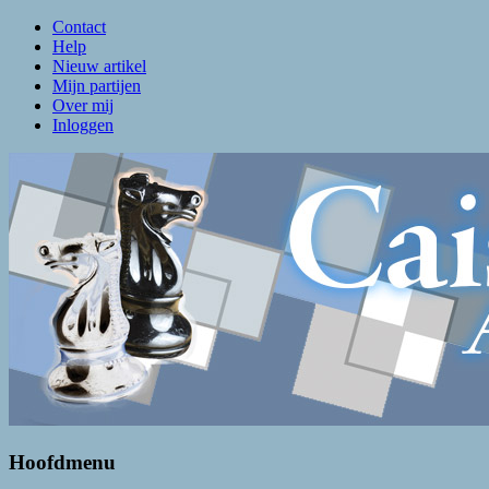
Contact
Help
Nieuw artikel
Mijn partijen
Over mij
Inloggen
Caissa Amsterdam
De levendigste schaakclub van Amsterdam
Hoofdmenu