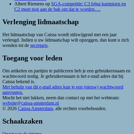
Albert Riemens
op
SGA-competitie: C3 bijna kampioen en
C2 moet nog aan de bak om dat te worden….
Verlenging lidmaatschap
Het lidmaatschap van Caissa wordt stilzwijgend met een jaar
verlengd. Indien u uw lidmaatschap wilt opzeggen, dan kunt u zich
wenden tot de
secretaris
.
Toegang voor leden
Om artikelen en partijen te publiceren heb je een gebruikersnaam en
wachtwoord nodig. Je gebruikersnaam is het e-mail adres dat bij
Caissa bekend is.
Met behulp van dit e-mail adres kun je een (nieuw) wachtwoord
aanvragen.
Mocht het niet lukken, neem dan contact op met het webteam:
website@caissa-amsterdam.nl
© 2026
Caissa Amsterdam
, alle rechten voorbehouden.
Schaakzaken
Opzet van de interne