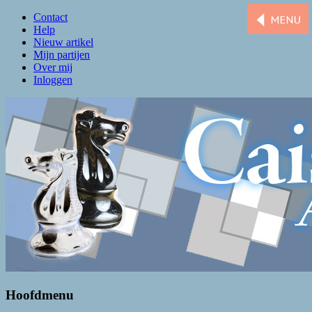
Contact
Help
Nieuw artikel
Mijn partijen
Over mij
Inloggen
Caissa Amsterdam
De levendigste schaakclub van Amsterdam
Hoofdmenu